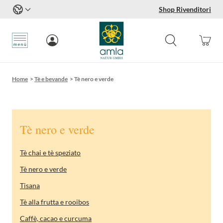
Shop Rivenditori
Salta al contenuto
Home
>
Tè e bevande
>
Tè nero e verde
Tè nero e verde
Tè chai e tè speziato
Tè nero e verde
Tisana
Tè alla frutta e rooibos
Caffè, cacao e curcuma