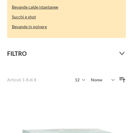
Bevande calde istantanee
Succhi e shot
Bevande in polvere
FILTRO
Mostra
Articoli
1
-
8
di
8
Ordina per
per pagina