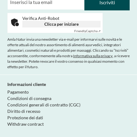
Iscriviti
Verifica Anti-Robot
Clicca per iniziare
Friendly
Captcha ⇗
Amla Natur invia una newsletter via e-mail per informarvi sulle novità e le
offerte attuali del nostro assortimento di alimenti ayurvedici, integratori
alimentari, cosmetici naturali e prodotti per massaggi. Cliccando su “Iscriviti”
acconsentite, conformemente alla nostra
Informativa sulla privacy
, a ricevere
la newsletter. Potete revocare il vostro consenso in qualsiasi momento con
effetto per il futuro.
Informazioni cliente
Pagamento
Condizioni di consegna
Condizioni generali di contratto (CGC)
Diritto di recesso
Protezione dei dati
Withdraw contract