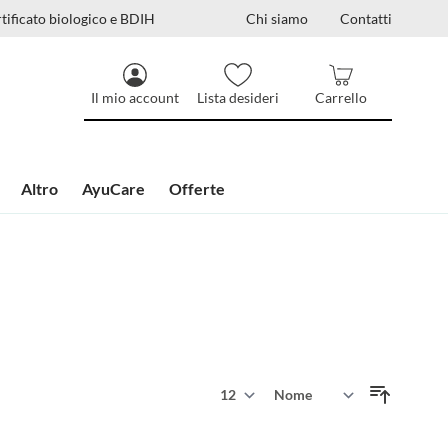
tificato biologico e BDIH
Chi siamo
Contatti
Il mio account
Lista desideri
Carrello
Altro
AyuCare
Offerte
Mostra
Ordina per
per pagina