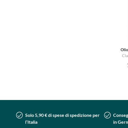
Olio
Cla
Solo 5,90 € di spese di spedizione per
Consegn
l’Italia
in Ger