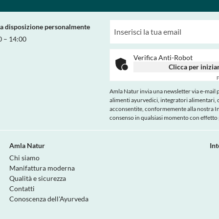
ra disposizione personalmente
0 – 14:00
Verifica Anti-Robot
Clicca per inizia
F
Amla Natur invia una newsletter via e-mail pe
alimenti ayurvedici, integratori alimentari, 
acconsentite, conformemente alla nostra
I
consenso in qualsiasi momento con effetto p
Amla Natur
In
Chi siamo
Manifattura moderna
Qualità e sicurezza
Contatti
Conoscenza dell'Ayurveda