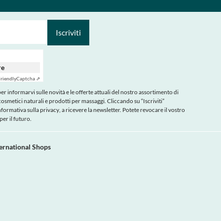
Iscriviti
re
riendly
Captcha ⇗
r informarvi sulle novità e le offerte attuali del nostro assortimento di
cosmetici naturali e prodotti per massaggi. Cliccando su “Iscriviti”
nformativa sulla privacy
, a ricevere la newsletter. Potete revocare il vostro
er il futuro.
ternational Shops