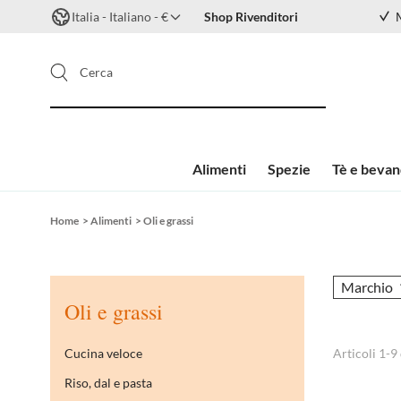
Italia - Italiano - €
Shop Rivenditori
Cerca
Alimenti
Spezie
Tè e beva
Salta al contenuto
Home
>
Alimenti
>
Oli e grassi
Marchio
Oli e grassi
Cucina veloce
Articoli
1
-
9
Riso, dal e pasta