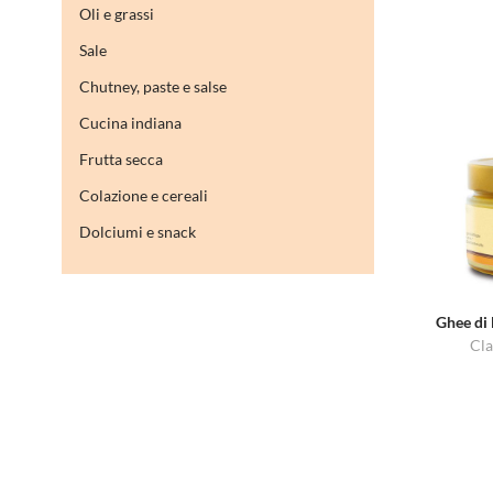
Oli e grassi
Sale
Chutney, paste e salse
Cucina indiana
Frutta secca
Colazione e cereali
Dolciumi e snack
Ghee di 
Cla