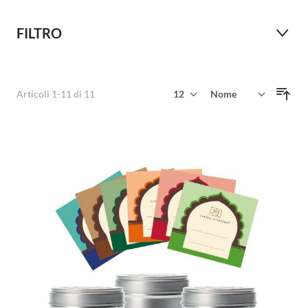
FILTRO
Mostra
Articoli
1
-
11
di
11
Ordina per
per pagina