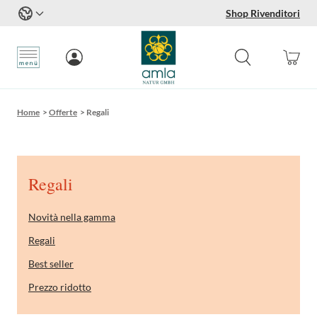
Shop Rivenditori
Salta al contenuto
Home
>
Offerte
>
Regali
Regali
Novità nella gamma
Regali
Best seller
Prezzo ridotto