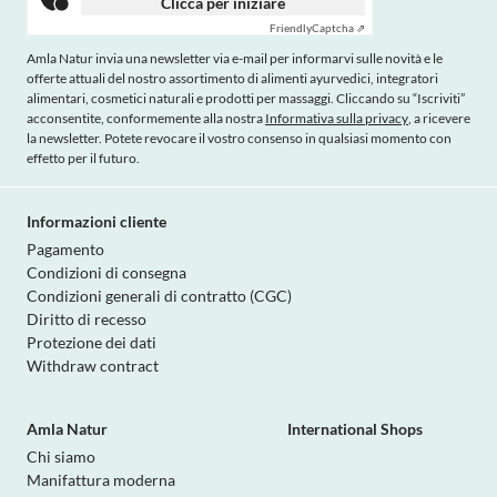
Clicca per iniziare
Friendly
Captcha ⇗
Amla Natur invia una newsletter via e-mail per informarvi sulle novità e le
offerte attuali del nostro assortimento di alimenti ayurvedici, integratori
alimentari, cosmetici naturali e prodotti per massaggi. Cliccando su “Iscriviti”
acconsentite, conformemente alla nostra
Informativa sulla privacy
, a ricevere
la newsletter. Potete revocare il vostro consenso in qualsiasi momento con
effetto per il futuro.
Informazioni cliente
Pagamento
Condizioni di consegna
Condizioni generali di contratto (CGC)
Diritto di recesso
Protezione dei dati
Withdraw contract
Amla Natur
International Shops
Chi siamo
Manifattura moderna