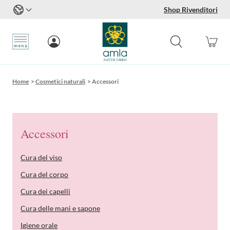
Shop Rivenditori
Salta al contenuto
Home
>
Cosmetici naturali
>
Accessori
Accessori
Cura del viso
Cura del corpo
Cura dei capelli
Cura delle mani e sapone
Igiene orale