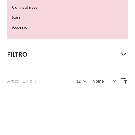
Cura del naso
Kajal
Accessori
FILTRO
Mostra
Articoli
1
-
7
di
7
Ordina per
per pagina