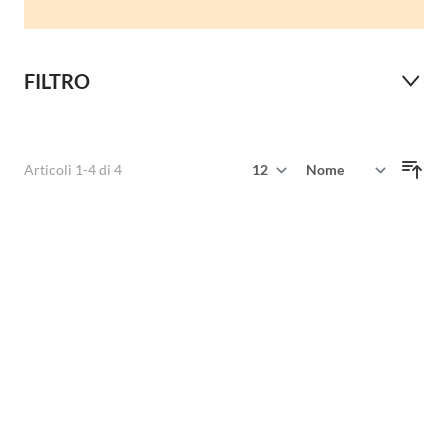
FILTRO
Mostra
Articoli
1
-
4
di
4
Ordina per
per pagina