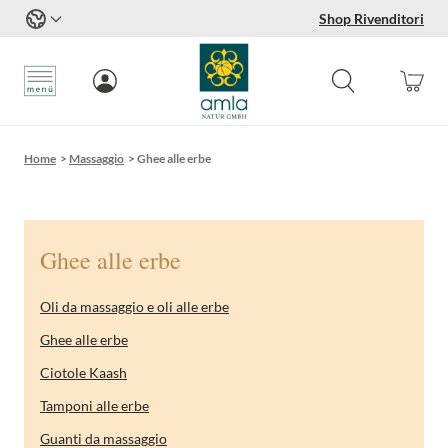
Shop Rivenditori
Salta al contenuto
Home
>
Massaggio
>
Ghee alle erbe
Ghee alle erbe
Oli da massaggio e oli alle erbe
Ghee alle erbe
Ciotole Kaash
Tamponi alle erbe
Guanti da massaggio