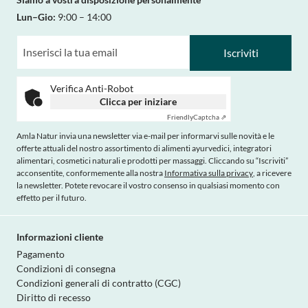
Lun–Gio:
9:00 – 14:00
Iscriviti
Verifica Anti-Robot
Clicca per iniziare
Friendly
Captcha ⇗
Amla Natur invia una newsletter via e-mail per informarvi sulle novità e le
offerte attuali del nostro assortimento di alimenti ayurvedici, integratori
alimentari, cosmetici naturali e prodotti per massaggi. Cliccando su “Iscriviti”
acconsentite, conformemente alla nostra
Informativa sulla privacy
, a ricevere
la newsletter. Potete revocare il vostro consenso in qualsiasi momento con
effetto per il futuro.
Informazioni cliente
Pagamento
Condizioni di consegna
Condizioni generali di contratto (CGC)
Diritto di recesso