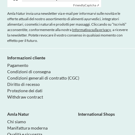
Friendly
Captcha ⇗
Amla Natur invia una newsletter via e-mail per informarvi sulle novità e le
offerte attuali del nostro assortimento di alimenti ayurvedici, integratori
alimentari, cosmetici naturali e prodotti per massaggi. Cliccando su “Iscriviti”
acconsentite, conformemente alla nostra
Informativa sulla privacy
, a ricevere
la newsletter. Potete revocare il vostro consenso in qualsiasi momento con
effetto per il futuro.
Informazioni cliente
Pagamento
Condizioni di consegna
Condizioni generali di contratto (CGC)
Diritto di recesso
Protezione dei dati
Withdraw contract
Amla Natur
International Shops
Chi siamo
Manifattura moderna
Qualità e sicurezza