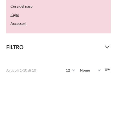
Cura del naso
Kajal
Accessori
FILTRO
Mostra
Articoli
1
-
10
di
10
Ordina per
per pagina