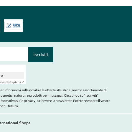
Iscriviti
re
riendly
Captcha ⇗
r informarvi sulle novità e le offerte attuali del nostro assortimento di
cosmetici naturali e prodotti per massaggi. Cliccando su “Iscriviti”
nformativa sulla privacy
, a ricevere la newsletter. Potete revocare il vostro
er il futuro.
ternational Shops