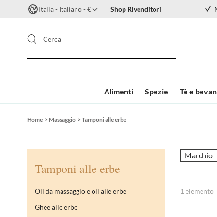
Italia - Italiano - €
Shop Rivenditori
Cerca
Alimenti
Spezie
Tè e beva
Salta al contenuto
Home
>
Massaggio
>
Tamponi alle erbe
Marchio
Tamponi alle erbe
Oli da massaggio e oli alle erbe
1
elemento
Ghee alle erbe