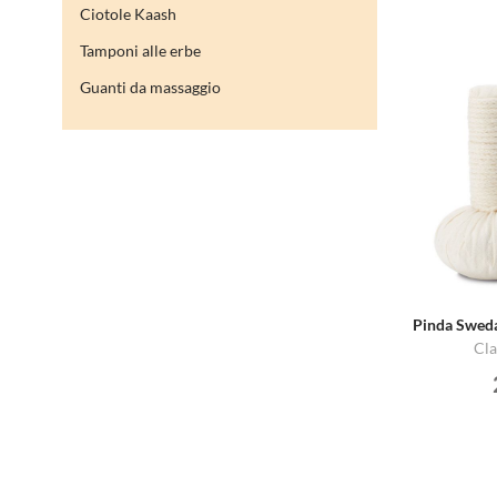
Ciotole Kaash
Tamponi alle erbe
Guanti da massaggio
Cla