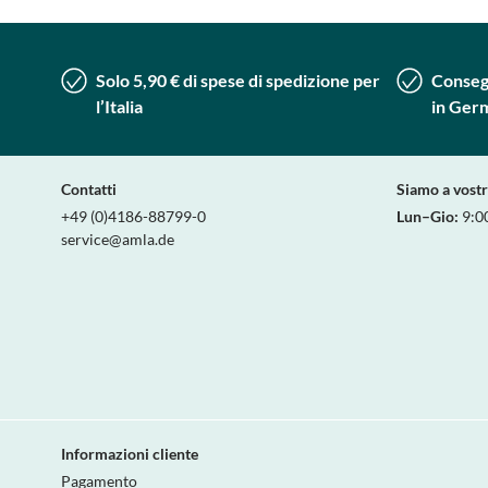
Solo 5,90 € di spese di spedizione per
Consegn
l’Italia
in Ger
Contatti
Siamo a vost
+49 (0)4186-88799-0
Lun–Gio:
9:0
service@amla.de
Informazioni cliente
Pagamento