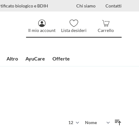
tificato biologico e BDIH
Chi siamo
Contatti
Il mio account
Lista desideri
Carrello
Altro
AyuCare
Offerte
Mostra
Ordina per
per pagina