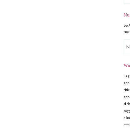
Num
Se 
num
Wic
La g
appa
riti
appo
si r
sagg
alim
affe