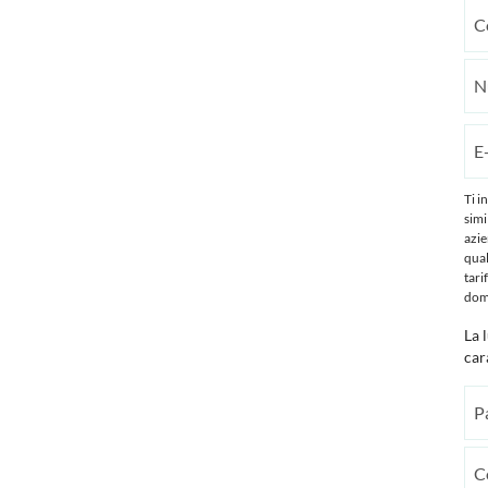
Ti i
simi
azie
qual
tari
dom
La 
car