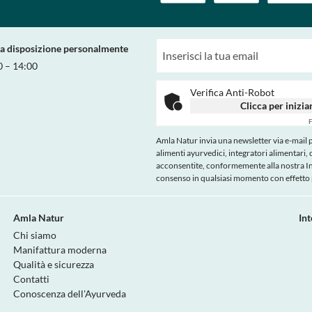
ra disposizione personalmente
0 – 14:00
Verifica Anti-Robot
Clicca per inizia
F
Amla Natur invia una newsletter via e-mail pe
alimenti ayurvedici, integratori alimentari, 
acconsentite, conformemente alla nostra
I
consenso in qualsiasi momento con effetto p
Amla Natur
In
Chi siamo
Manifattura moderna
Qualità e sicurezza
Contatti
Conoscenza dell'Ayurveda