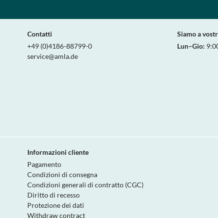
Contatti
Siamo a vost
+49 (0)4186-88799-0
Lun–Gio:
9:0
service@amla.de
Informazioni cliente
Pagamento
Condizioni di consegna
Condizioni generali di contratto (CGC)
Diritto di recesso
Protezione dei dati
Withdraw contract