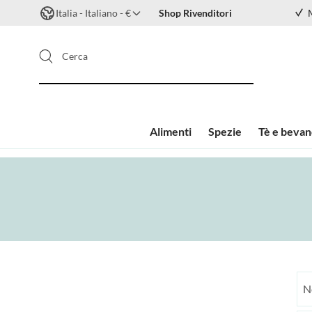
Italia - Italiano - €
Shop Rivenditori
Cerca
Alimenti
Spezie
Tè e beva
Salta al contenuto