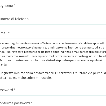
nvieremo regolarmente via e-mail offerte accuratamente selezionate relative a prodotti
li presenti nel nostro assortimento. Il tuo indirizzo e-mail non verrà trasmesso ad altre
nde. Puoi revocare il consenso all'utilizzo del tuo indirizzo e-mail per scopi pubblicitari
siasi momento inviando una semplice e-mail, senza incorrere in costi aggiuntivi oltre al
ffe di base. Il nostro servizio clienti sarà lieto di rispondere personalmente a qualsiasi
anda.
lunghezza minima della password è di 12 caratteri. Utilizzare 2 o più tipi d
atteri, ad es. maiuscole e minuscole.