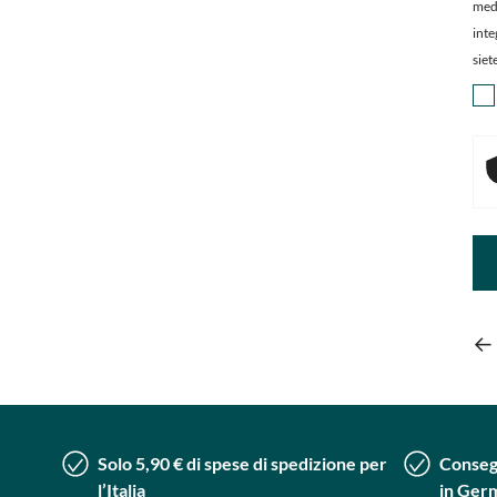
medi
inte
siet
Solo 5,90 € di spese di spedizione per
Consegn
l’Italia
in Ger