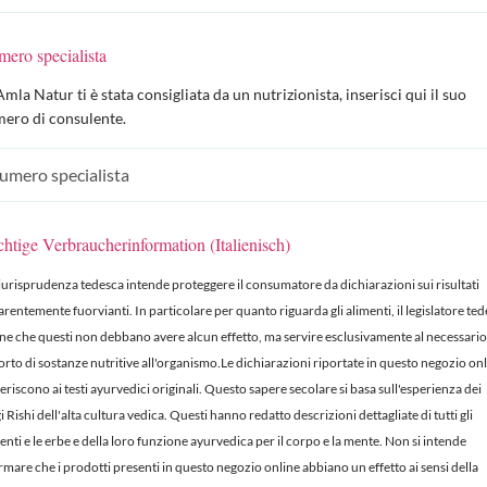
ero specialista
Amla Natur ti è stata consigliata da un nutrizionista, inserisci qui il suo
ero di consulente.
htige Verbraucherinformation (Italienisch)
iurisprudenza tedesca intende proteggere il consumatore da dichiarazioni sui risultati
rentemente fuorvianti. In particolare per quanto riguarda gli alimenti, il legislatore te
ene che questi non debbano avere alcun effetto, ma servire esclusivamente al necessario
rto di sostanze nutritive all'organismo.Le dichiarazioni riportate in questo negozio on
iferiscono ai testi ayurvedici originali. Questo sapere secolare si basa sull'esperienza dei
i Rishi dell'alta cultura vedica. Questi hanno redatto descrizioni dettagliate di tutti gli
enti e le erbe e della loro funzione ayurvedica per il corpo e la mente. Non si intende
rmare che i prodotti presenti in questo negozio online abbiano un effetto ai sensi della