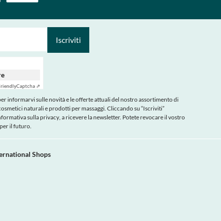
Iscriviti
re
riendly
Captcha ⇗
r informarvi sulle novità e le offerte attuali del nostro assortimento di
cosmetici naturali e prodotti per massaggi. Cliccando su “Iscriviti”
nformativa sulla privacy
, a ricevere la newsletter. Potete revocare il vostro
er il futuro.
ternational Shops