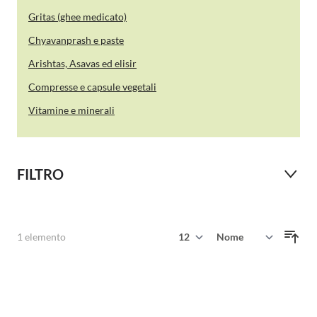
Gritas (ghee medicato)
Chyavanprash e paste
Arishtas, Asavas ed elisir
Compresse e capsule vegetali
Vitamine e minerali
FILTRO
Mostra
1
elemento
Ordina per
per pagina