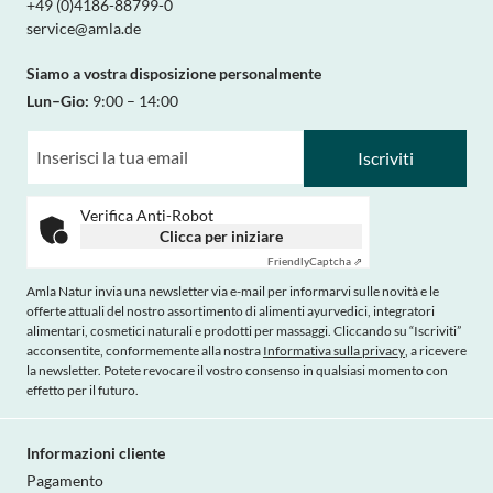
+49 (0)4186-88799-0
service@amla.de
Siamo a vostra disposizione personalmente
Lun–Gio:
9:00 – 14:00
Iscriviti
Verifica Anti-Robot
Clicca per iniziare
Friendly
Captcha ⇗
Amla Natur invia una newsletter via e-mail per informarvi sulle novità e le
offerte attuali del nostro assortimento di alimenti ayurvedici, integratori
alimentari, cosmetici naturali e prodotti per massaggi. Cliccando su “Iscriviti”
acconsentite, conformemente alla nostra
Informativa sulla privacy
, a ricevere
la newsletter. Potete revocare il vostro consenso in qualsiasi momento con
effetto per il futuro.
Informazioni cliente
Pagamento