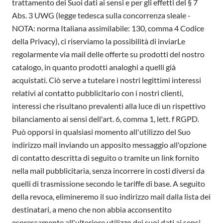
trattamento dei Suoi dati ai sensi e per gli effetti del § 7
Abs. 3 UWG (legge tedesca sulla concorrenza sleale -
NOTA: norma Italiana assimilabile: 130, comma 4 Codice
della Privacy), ci riserviamo la possibilità di inviarLe
regolarmente via mail delle offerte su prodotti del nostro
catalogo, in quanto prodotti analoghi a quelli già
acquistati. Ciò serve a tutelare i nostri legittimi interessi
relativi al contatto pubblicitario con i nostri clienti,
interessi che risultano prevalenti alla luce di un rispettivo
bilanciamento ai sensi dell'art. 6, comma 1, lett. f RGPD.
Può opporsi in qualsiasi momento all'utilizzo del Suo
indirizzo mail inviando un apposito messaggio all'opzione
di contatto descritta di seguito o tramite un link fornito
nella mail pubblicitaria, senza incorrere in costi diversi da
quelli di trasmissione secondo le tariffe di base. A seguito
della revoca, elimineremo il suo indirizzo mail dalla lista dei
destinatari, a meno che non abbia acconsentito
espressamente all'ulteriore utilizzo dei suoi dati ai sensi