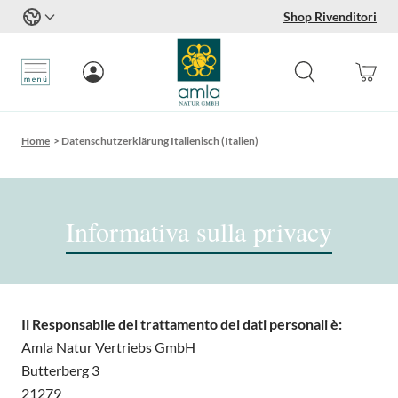
Shop Rivenditori
Salta al contenuto
Home
>
Datenschutzerklärung Italienisch (Italien)
Informativa sulla privacy
Il Responsabile del trattamento dei dati personali è:
Amla Natur Vertriebs GmbH
Butterberg 3
21279