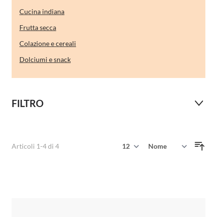
Cucina indiana
Frutta secca
Colazione e cereali
Dolciumi e snack
FILTRO
Mostra
Articoli
1
-
4
di
4
Ordina per
per pagina