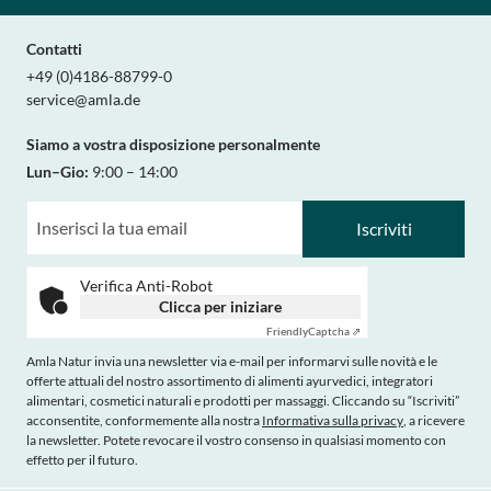
Contatti
+49 (0)4186-88799-0
service@amla.de
Siamo a vostra disposizione personalmente
Lun–Gio:
9:00 – 14:00
Iscriviti
Verifica Anti-Robot
Clicca per iniziare
Friendly
Captcha ⇗
Amla Natur invia una newsletter via e-mail per informarvi sulle novità e le
offerte attuali del nostro assortimento di alimenti ayurvedici, integratori
alimentari, cosmetici naturali e prodotti per massaggi. Cliccando su “Iscriviti”
acconsentite, conformemente alla nostra
Informativa sulla privacy
, a ricevere
la newsletter. Potete revocare il vostro consenso in qualsiasi momento con
effetto per il futuro.