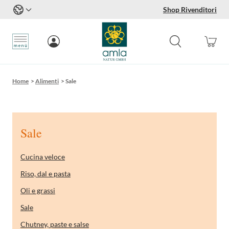
Shop Rivenditori
Salta al contenuto
Home
>
Alimenti
>
Sale
Sale
Cucina veloce
Riso, dal e pasta
Oli e grassi
Sale
Chutney, paste e salse