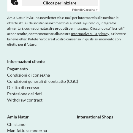
Clicca per iniziare
Friendly
Captcha ⇗
Amla Natur invia una newsletter via e-mail per informarvi sulle novità e le
offerte attuali del nostro assortimento di alimenti ayurvedici, integratori
alimentari, cosmetici naturali e prodotti per massaggi. Cliccando su “Iscriviti”
acconsentite, conformemente alla nostra
Informativa sulla privacy
, a ricevere
la newsletter. Potete revocare il vostro consenso in qualsiasi momento con
effetto per il futuro.
Informazioni cliente
Pagamento
Condizioni di consegna
Condizioni generali di contratto (CGC)
Diritto di recesso
Protezione dei dati
Withdraw contract
Amla Natur
International Shops
Chi siamo
Manifattura moderna