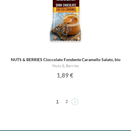
NUTS & BERRIES Cioccolato Fondente Caramello Salato, bio
Nuts & Berries
1,89 €
Pagina
Pagina
Attualmente stai leggendo la pagina
Pagina
1
2