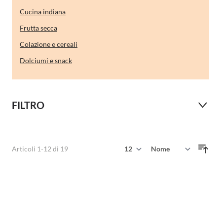
Cucina indiana
Frutta secca
Colazione e cereali
Dolciumi e snack
FILTRO
Mostra
Articoli
1
-
12
di
19
Ordina per
per pagina