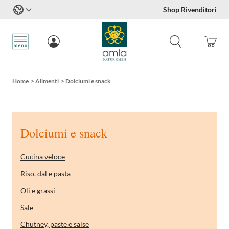
Shop Rivenditori
Salta al contenuto
Home
>
Alimenti
>
Dolciumi e snack
Dolciumi e snack
Cucina veloce
Riso, dal e pasta
Oli e grassi
Sale
Chutney, paste e salse