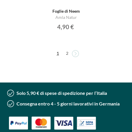
Foglie di Neem
Amla Natur
4,90 €
Pagina
Pagina
Attualmente stai leggendo la pagina
Pagina
1
2
Solo 5,90 € di spese di spedizione per l’Italia
Consegna entro 4 - 5 giorni lavorativi in Germania