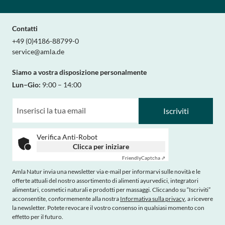
Contatti
+49 (0)4186-88799-0
service@amla.de
Siamo a vostra disposizione personalmente
Lun–Gio:
9:00 – 14:00
Iscriviti
Verifica Anti-Robot
Clicca per iniziare
Friendly
Captcha ⇗
Amla Natur invia una newsletter via e-mail per informarvi sulle novità e le
offerte attuali del nostro assortimento di alimenti ayurvedici, integratori
alimentari, cosmetici naturali e prodotti per massaggi. Cliccando su “Iscriviti”
acconsentite, conformemente alla nostra
Informativa sulla privacy
, a ricevere
la newsletter. Potete revocare il vostro consenso in qualsiasi momento con
effetto per il futuro.