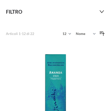
FILTRO
Mostra
Articoli
1
-
12
di
22
Ordina per
per pagina