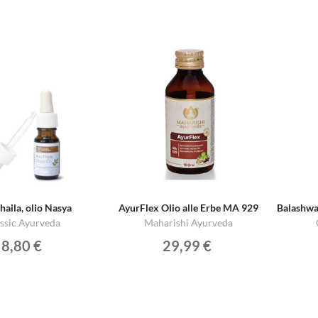
haila, olio Nasya
AyurFlex Olio alle Erbe MA 929
ssic Ayurveda
Maharishi Ayurveda
8,80 €
29,99 €