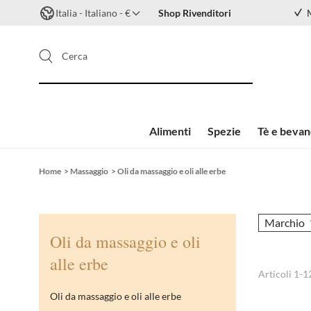
Italia - Italiano - €
Shop Rivenditori
Cerca
Alimenti
Spezie
Tè e beva
Salta al contenuto
Home
>
Massaggio
>
Oli da massaggio e oli alle erbe
Marchio
Oli da massaggio e oli
alle erbe
Articoli
1
-
1
Oli da massaggio e oli alle erbe