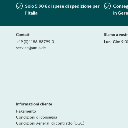
Solo 5,90 € di spese di spedizione per
Consegn
l’Italia
in Ger
Contatti
Siamo a vost
+49 (0)4186-88799-0
Lun–Gio:
9:0
service@amla.de
Informazioni cliente
Pagamento
Condizioni di consegna
Condizioni generali di contratto (CGC)