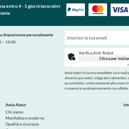
a entro 4 - 5 giorni lavorativi
mania
ra disposizione personalmente
0 – 14:00
Verifica Anti-Robot
Clicca per inizia
F
Amla Natur invia una newsletter via e-mail pe
alimenti ayurvedici, integratori alimentari, 
acconsentite, conformemente alla nostra
I
consenso in qualsiasi momento con effetto p
Amla Natur
In
Chi siamo
Manifattura moderna
Qualità e sicurezza