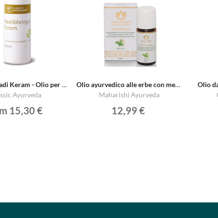
Neelibhringadi Keram - Olio per Capelli
Olio ayurvedico alle erbe con menta MA 634
Olio d
ssic Ayurveda
Maharishi Ayurveda
om 15,30 €
12,99 €