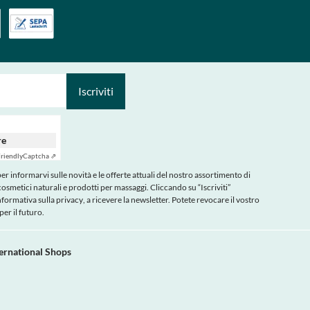
Iscriviti
re
riendly
Captcha ⇗
r informarvi sulle novità e le offerte attuali del nostro assortimento di
cosmetici naturali e prodotti per massaggi. Cliccando su “Iscriviti”
nformativa sulla privacy
, a ricevere la newsletter. Potete revocare il vostro
er il futuro.
ternational Shops