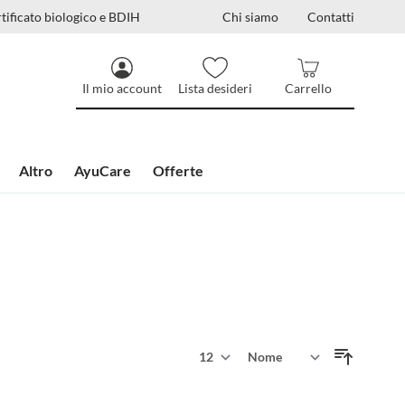
tificato biologico e BDIH
Chi siamo
Contatti
Il mio account
Lista desideri
Carrello
Altro
AyuCare
Offerte
Mostra
Ordina per
per pagina