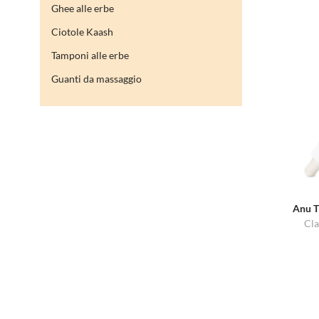
Ghee alle erbe
Ciotole Kaash
Tamponi alle erbe
Guanti da massaggio
Anu T
Cla