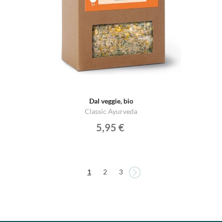
Dal veggie, bio
Classic Ayurveda
5,95 €
Pagina
Pagina
Attualmente stai leggendo la pagina
Pagina
Pagina
1
2
3