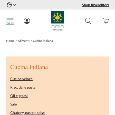
Shop Rivenditori
Salta al contenuto
Home
>
Alimenti
>
Cucina indiana
Cucina indiana
Cucina veloce
Riso, dal e pasta
Oli e grassi
Sale
Chutney, paste e salse