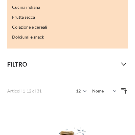
Cucina indiana
Frutta secca
Colazione e cereali
Dolciumi e snack
FILTRO
Mostra
Articoli
1
-
12
di
31
Ordina per
per pagina