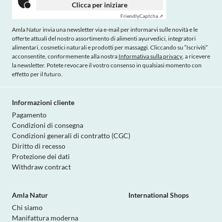
Clicca per iniziare
Friendly
Captcha ⇗
Amla Natur invia una newsletter via e-mail per informarvi sulle novità e le
offerte attuali del nostro assortimento di alimenti ayurvedici, integratori
alimentari, cosmetici naturali e prodotti per massaggi. Cliccando su “Iscriviti”
acconsentite, conformemente alla nostra
Informativa sulla privacy
, a ricevere
la newsletter. Potete revocare il vostro consenso in qualsiasi momento con
effetto per il futuro.
Informazioni cliente
Pagamento
Condizioni di consegna
Condizioni generali di contratto (CGC)
Diritto di recesso
Protezione dei dati
Withdraw contract
Amla Natur
International Shops
Chi siamo
Manifattura moderna