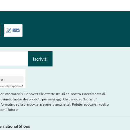
Iscriviti
re
riendly
Captcha ⇗
r informarvi sulle novità e le offerte attuali del nostro assortimento di
cosmetici naturali e prodotti per massaggi. Cliccando su “Iscriviti”
nformativa sulla privacy
, a ricevere la newsletter. Potete revocare il vostro
er il futuro.
ternational Shops