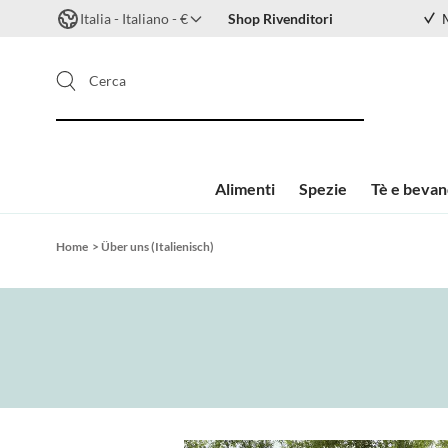
Italia - Italiano - €
Shop Rivenditori
Cerca
Alimenti
Spezie
Tè e beva
Salta al contenuto
Home
>
Über uns (Italienisch)