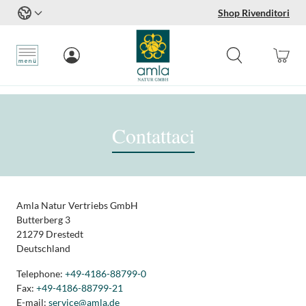
Shop Rivenditori
Salta al contenuto
Contattaci
Amla Natur Vertriebs GmbH
Butterberg 3
21279 Drestedt
Deutschland
Telephone:
+49-4186-88799-0
Fax:
+49-4186-88799-21
E-mail:
service@amla.de