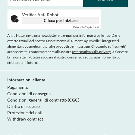
Verifica Anti-Robot
Clicca per iniziare
Friendly
Captcha ⇗
Amla Natur invia una newsletter via e-mail per informarvi sulle novità e le
offerte attuali del nostro assortimento di alimenti ayurvedici, integratori
alimentari, cosmetici naturali e prodotti per massaggi. Cliccando su “Iscriviti”
acconsentite, conformemente alla nostra
Informativa sulla privacy
, a ricevere
la newsletter. Potete revocare il vostro consenso in qualsiasi momento con
effetto per il futuro.
Informazioni cliente
Pagamento
Condizioni di consegna
Condizioni generali di contratto (CGC)
Diritto di recesso
Protezione dei dati
Withdraw contract