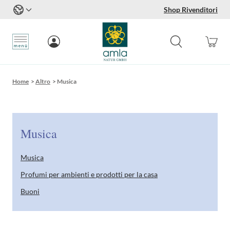
Shop Rivenditori
Salta al contenuto
Home
>
Altro
>
Musica
Musica
Musica
Profumi per ambienti e prodotti per la casa
Buoni