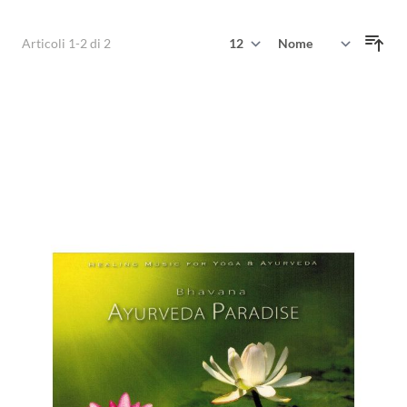
Mostra
Articoli
1
-
2
di
2
Ordina per
per pagina