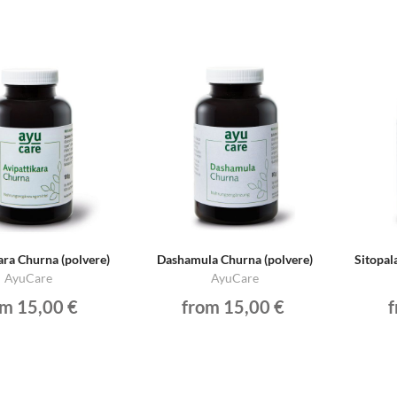
ara Churna (polvere)
Dashamula Churna (polvere)
Sitopal
AyuCare
AyuCare
om 15,00 €
from 15,00 €