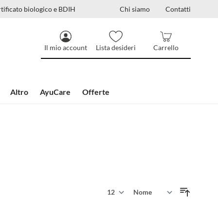
tificato biologico e BDIH
Chi siamo
Contatti
Il mio account
Lista desideri
Carrello
Altro
AyuCare
Offerte
Mostra
Ordina per
per pagina