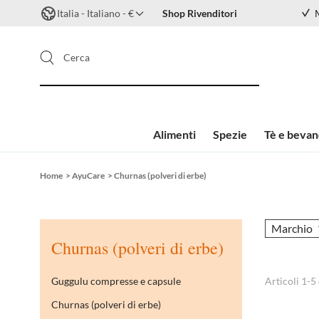
Italia - Italiano - €
Shop Rivenditori
Cerca
Alimenti
Spezie
Tè e beva
Salta al contenuto
Home
>
AyuCare
>
Churnas (polveri di erbe)
Marchio
Churnas (polveri di erbe)
Guggulu compresse e capsule
Articoli
1
-
5
Churnas (polveri di erbe)