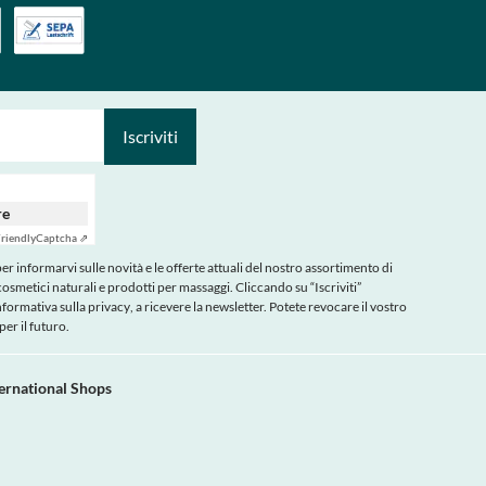
Iscriviti
re
riendly
Captcha ⇗
r informarvi sulle novità e le offerte attuali del nostro assortimento di
cosmetici naturali e prodotti per massaggi. Cliccando su “Iscriviti”
nformativa sulla privacy
, a ricevere la newsletter. Potete revocare il vostro
er il futuro.
ternational Shops