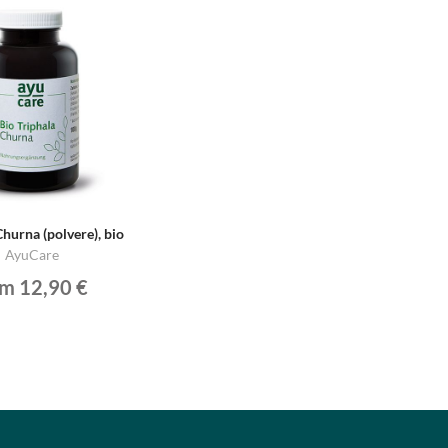
Churna (polvere), bio
AyuCare
om 12,90 €