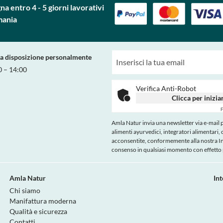
a entro 4 - 5 giorni lavorativi
mania
ra disposizione personalmente
0 – 14:00
Verifica Anti-Robot
Clicca per inizia
F
Amla Natur invia una newsletter via e-mail pe
alimenti ayurvedici, integratori alimentari, 
acconsentite, conformemente alla nostra
I
consenso in qualsiasi momento con effetto p
Amla Natur
In
Chi siamo
Manifattura moderna
Qualità e sicurezza
Contatti