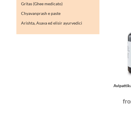
Gritas (Ghee medicato)
Chyavanprash e paste
Arishta, Asava ed elisir ayurvedici
Avipattik
fr