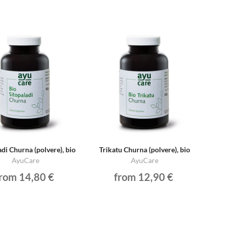
adi Churna (polvere), bio
Trikatu Churna (polvere), bio
AyuCare
AyuCare
from 14,80 €
from 12,90 €