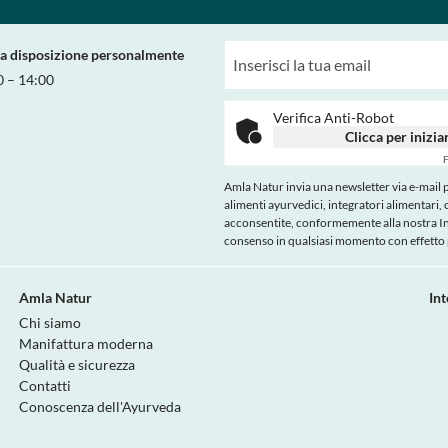
ra disposizione personalmente
0 – 14:00
Verifica Anti-Robot
Clicca per inizia
F
Amla Natur invia una newsletter via e-mail pe
alimenti ayurvedici, integratori alimentari, 
acconsentite, conformemente alla nostra
I
consenso in qualsiasi momento con effetto p
Amla Natur
In
Chi siamo
Manifattura moderna
Qualità e sicurezza
Contatti
Conoscenza dell'Ayurveda