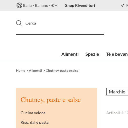
Italia - Italiano - €
Shop Rivenditori
Cerca
Alimenti
Spezie
Tè e beva
Salta al contenuto
Home
>
Alimenti
>
Chutney, paste e salse
Marchio
Chutney, paste e salse
Cucina veloce
Articoli
1
-
1
Riso, dal e pasta