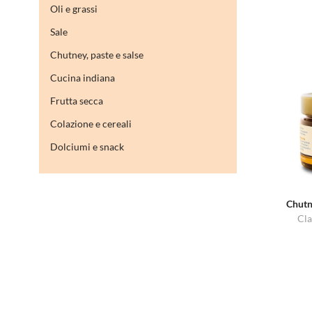
Oli e grassi
Sale
Chutney, paste e salse
Cucina indiana
Frutta secca
Colazione e cereali
Dolciumi e snack
Chutn
Cla