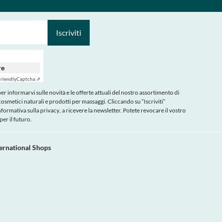
Iscriviti
re
riendly
Captcha ⇗
r informarvi sulle novità e le offerte attuali del nostro assortimento di
cosmetici naturali e prodotti per massaggi. Cliccando su “Iscriviti”
nformativa sulla privacy
, a ricevere la newsletter. Potete revocare il vostro
er il futuro.
ternational Shops