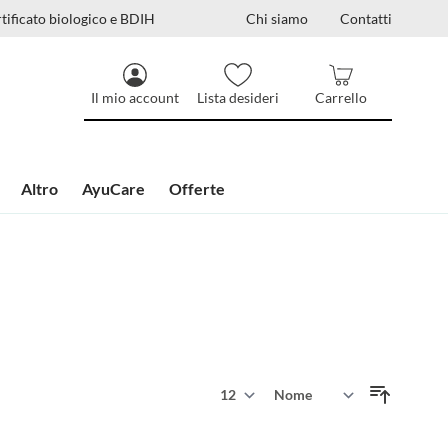
tificato biologico e BDIH
Chi siamo
Contatti
Il mio account
Lista desideri
Carrello
Altro
AyuCare
Offerte
Mostra
Ordina per
per pagina