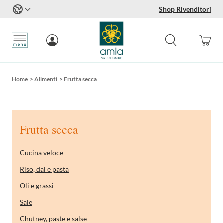
Shop Rivenditori
Salta al contenuto
Home
>
Alimenti
>
Frutta secca
Frutta secca
Cucina veloce
Riso, dal e pasta
Oli e grassi
Sale
Chutney, paste e salse