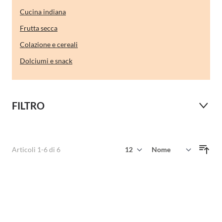
Cucina indiana
Frutta secca
Colazione e cereali
Dolciumi e snack
FILTRO
Mostra
Articoli
1
-
6
di
6
Ordina per
per pagina