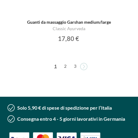
Guanti da massaggio Garshan medium/large
Classic Ayurveda
17,80 €
Pagina
Pagina
Attualmente stai leggendo la pagina
Pagina
Pagina
1
2
3
Solo 5,90 € di spese di spedizione per l’Italia
Consegna entro 4 - 5 giorni lavorativi in Germania