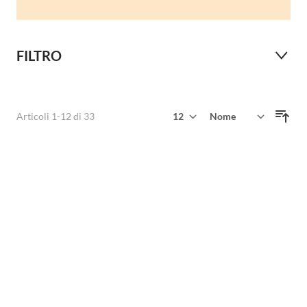
FILTRO
Mostra
Articoli
1
-
12
di
33
Ordina per
per pagina