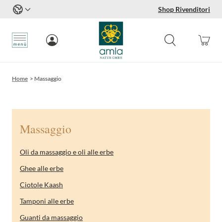
Shop Rivenditori
Salta al contenuto
Home
>
Massaggio
Massaggio
Oli da massaggio e oli alle erbe
Ghee alle erbe
Ciotole Kaash
Tamponi alle erbe
Guanti da massaggio