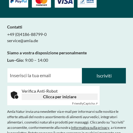
Contatti
+49 (0)4186-88799-0
service@amla.de
Siamo a vostra disposizione personalmente
Lun–Gio:
9:00 – 14:00
Iscriviti
Verifica Anti-Robot
Clicca per iniziare
Friendly
Captcha ⇗
Amla Natur invia una newsletter via e-mail per informarvi sulle novità e le
offerte attuali del nostro assortimento di alimenti ayurvedici, integratori
alimentari, cosmetici naturali e prodotti per massaggi. Cliccando su “Iscriviti”
acconsentite, conformemente alla nostra
Informativa sulla privacy
, a ricevere
la newsletter. Potete revocare il vostro consenso in qualsiasi momento con