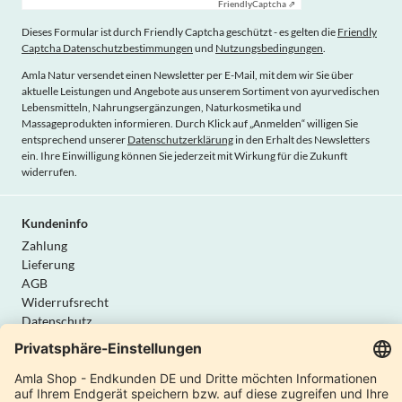
Friendly
Captcha ⇗
Dieses Formular ist durch Friendly Captcha geschützt - es gelten die
Friendly
Captcha Datenschutzbestimmungen
und
Nutzungsbedingungen
.
Amla Natur versendet einen Newsletter per E-Mail, mit dem wir Sie über
aktuelle Leistungen und Angebote aus unserem Sortiment von ayurvedischen
Lebensmitteln, Nahrungsergänzungen, Naturkosmetika und
Massageprodukten informieren. Durch Klick auf „Anmelden“ willigen Sie
entsprechend unserer
Datenschutzerklärung
in den Erhalt des Newsletters
ein. Ihre Einwilligung können Sie jederzeit mit Wirkung für die Zukunft
widerrufen.
Kundeninfo
Zahlung
Lieferung
AGB
Widerrufsrecht
Datenschutz
Vertrag widerrufen
Amla Natur
Internationale Shops