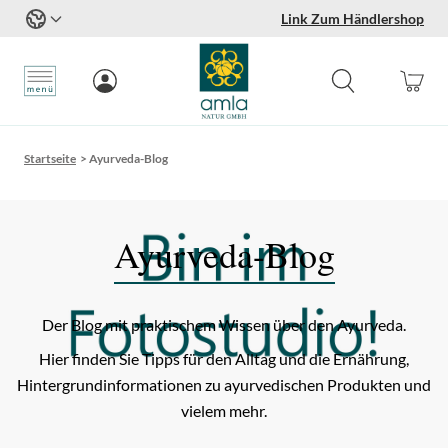
Link Zum Händlershop
Zum Inhalt springen
Startseite
>
Ayurveda-Blog
Ayurveda-Blog
Der Blog mit praktischem Wissen über den Ayurveda.
Hier finden Sie Tipps für den Alltag und die Ernährung,
Hintergrundinformationen zu ayurvedischen Produkten und
vielem mehr.