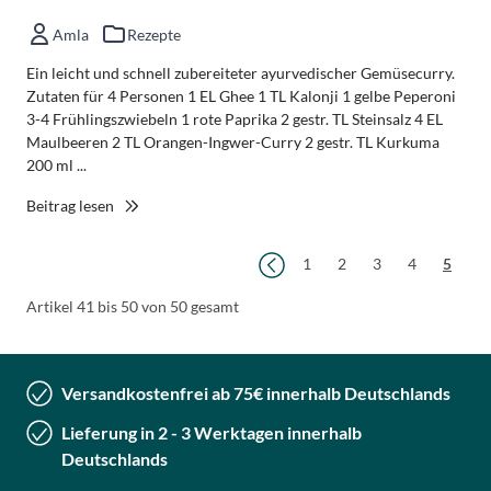
Amla
Rezepte
Ein leicht und schnell zubereiteter ayurvedischer Gemüsecurry.
Zutaten für 4 Personen 1 EL Ghee 1 TL Kalonji 1 gelbe Peperoni
3-4 Frühlingszwiebeln 1 rote Paprika 2 gestr. TL Steinsalz 4 EL
Maulbeeren 2 TL Orangen-Ingwer-Curry 2 gestr. TL Kurkuma
200 ml ...
Beitrag lesen
Seite
Seit
Seite
Seite
Seite
Seite
Sie lesen
1
2
3
4
5
Artikel 41 bis 50 von 50 gesamt
Versandkostenfrei ab 75€ innerhalb Deutschlands
Lieferung in 2 - 3 Werktagen innerhalb
Deutschlands