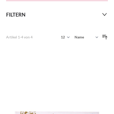
FILTERN
Zeige
Artikel
1
-
4
von
4
Sortieren nach
pro Seite