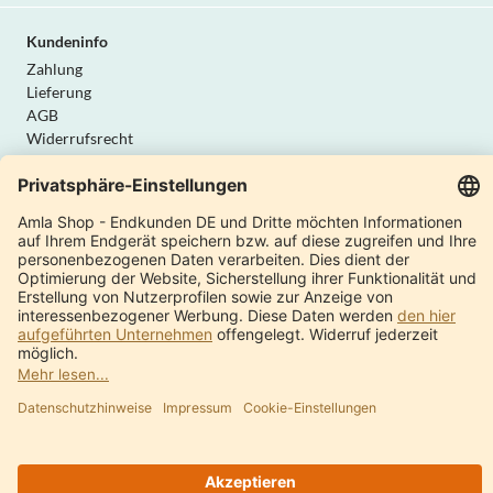
Kundeninfo
Zahlung
Lieferung
AGB
Widerrufsrecht
Datenschutz
Vertrag widerrufen
Amla Natur
Internationale Shops
Produktkatalog
Über uns
Moderne Manufaktur
Qualität & Sicherheit
Kontakt
Ayurveda Anbieterverzeichnis
Was ist Ayurveda?
© 1997 - 2024 Amla Natur GmbH
Impressum