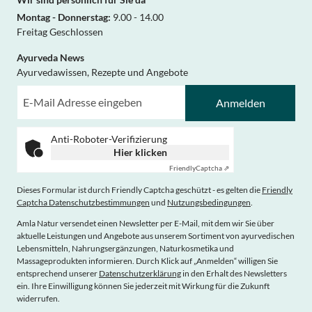
Montag - Donnerstag:
9.00 - 14.00
Freitag Geschlossen
Ayurveda News
Ayurvedawissen, Rezepte und Angebote
Anmelden
Anti-Roboter-Verifizierung
Hier klicken
Friendly
Captcha ⇗
Dieses Formular ist durch Friendly Captcha geschützt - es gelten die
Friendly
Captcha Datenschutzbestimmungen
und
Nutzungsbedingungen
.
Amla Natur versendet einen Newsletter per E-Mail, mit dem wir Sie über
aktuelle Leistungen und Angebote aus unserem Sortiment von ayurvedischen
Lebensmitteln, Nahrungsergänzungen, Naturkosmetika und
Massageprodukten informieren. Durch Klick auf „Anmelden“ willigen Sie
entsprechend unserer
Datenschutzerklärung
in den Erhalt des Newsletters
ein. Ihre Einwilligung können Sie jederzeit mit Wirkung für die Zukunft
widerrufen.