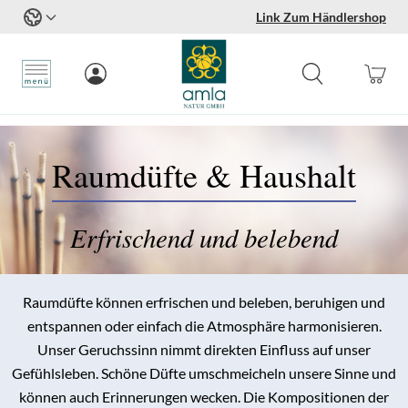
Link Zum Händlershop
Zum Inhalt springen
Raumdüfte & Haushalt
Erfrischend und belebend
Raumdüfte können erfrischen und beleben, beruhigen und
entspannen oder einfach die Atmosphäre harmonisieren.
Unser Geruchssinn nimmt direkten Einfluss auf unser
Gefühlsleben. Schöne Düfte umschmeicheln unsere Sinne und
können auch Erinnerungen wecken. Die Kompositionen der