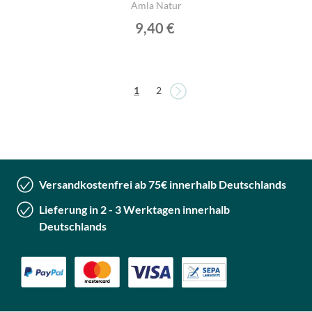
Amla Natur
9,40 €
Seite
Seite
Sie lesen gerade die Seite
Seite
1
2
Versandkostenfrei ab 75€ innerhalb Deutschlands
Lieferung in 2 - 3 Werktagen innerhalb
Deutschlands