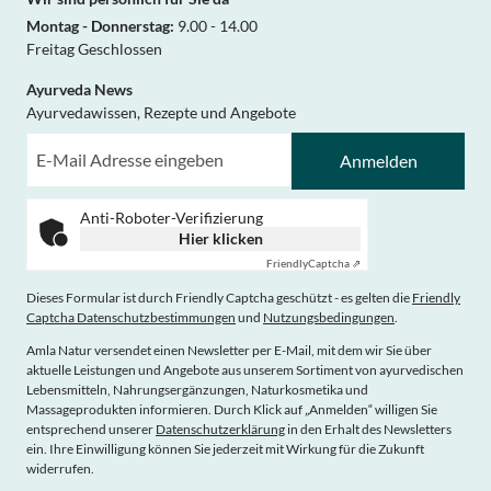
Montag - Donnerstag:
9.00 - 14.00
Freitag Geschlossen
Ayurveda News
Ayurvedawissen, Rezepte und Angebote
Anmelden
Anti-Roboter-Verifizierung
Hier klicken
Friendly
Captcha ⇗
Dieses Formular ist durch Friendly Captcha geschützt - es gelten die
Friendly
Captcha Datenschutzbestimmungen
und
Nutzungsbedingungen
.
Amla Natur versendet einen Newsletter per E-Mail, mit dem wir Sie über
aktuelle Leistungen und Angebote aus unserem Sortiment von ayurvedischen
Lebensmitteln, Nahrungsergänzungen, Naturkosmetika und
Massageprodukten informieren. Durch Klick auf „Anmelden“ willigen Sie
entsprechend unserer
Datenschutzerklärung
in den Erhalt des Newsletters
ein. Ihre Einwilligung können Sie jederzeit mit Wirkung für die Zukunft
widerrufen.