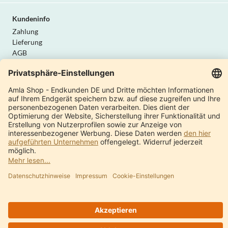
Kundeninfo
Zahlung
Lieferung
AGB
Widerrufsrecht
Datenschutz
Vertrag widerrufen
Amla Natur
Internationale Shops
Produktkatalog
Über uns
Moderne Manufaktur
Qualität & Sicherheit
Kontakt
Ayurveda Anbieterverzeichnis
Was ist Ayurveda?
© 1997 - 2024 Amla Natur GmbH
Impressum