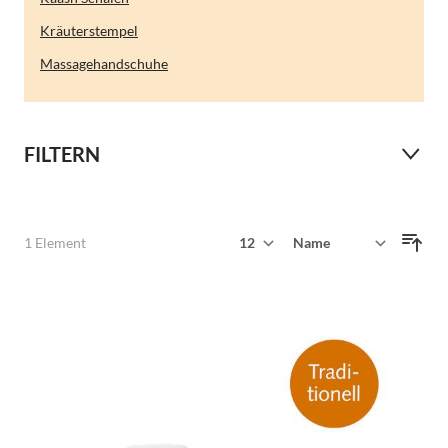
Kräuterstempel
Massagehandschuhe
FILTERN
Zeige
1
Element
Sortieren nach
pro Seite