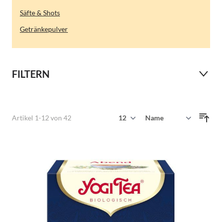
Säfte & Shots
Getränkepulver
FILTERN
Zeige
Artikel
1
-
12
von
42
Sortieren nach
pro Seite