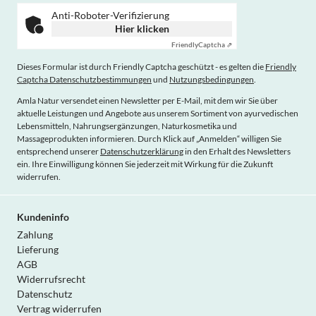
Anti-Roboter-Verifizierung
Hier klicken
Friendly
Captcha ⇗
Dieses Formular ist durch Friendly Captcha geschützt - es gelten die
Friendly
Captcha Datenschutzbestimmungen
und
Nutzungsbedingungen
.
Amla Natur versendet einen Newsletter per E-Mail, mit dem wir Sie über
aktuelle Leistungen und Angebote aus unserem Sortiment von ayurvedischen
Lebensmitteln, Nahrungsergänzungen, Naturkosmetika und
Massageprodukten informieren. Durch Klick auf „Anmelden“ willigen Sie
entsprechend unserer
Datenschutzerklärung
in den Erhalt des Newsletters
ein. Ihre Einwilligung können Sie jederzeit mit Wirkung für die Zukunft
widerrufen.
Kundeninfo
Zahlung
Lieferung
AGB
Widerrufsrecht
Datenschutz
Vertrag widerrufen