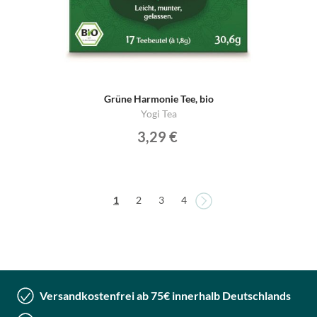
Grüne Harmonie Tee, bio
Yogi Tea
3,29 €
Seite
Seite
Sie lesen gerade die Seite
Seite
Seite
Seite
1
2
3
4
Versandkostenfrei ab 75€ innerhalb Deutschlands