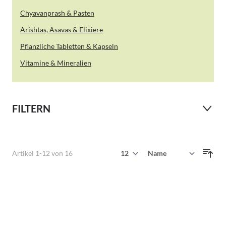
Chyavanprash & Pasten
Arishtas, Asavas & Elixiere
Pflanzliche Tabletten & Kapseln
Vitamine & Mineralien
FILTERN
Zeige
Artikel
1
-
12
von
16
Sortieren nach
pro Seite