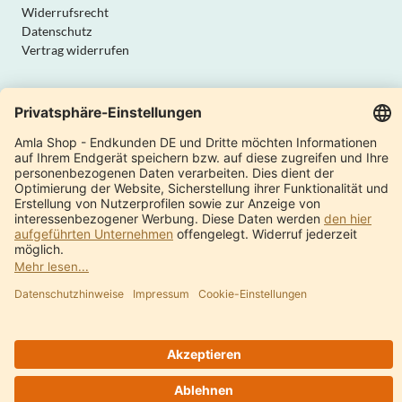
Widerrufsrecht
Datenschutz
Vertrag widerrufen
Amla Natur
Internationale Shops
Produktkatalog
Über uns
Moderne Manufaktur
Qualität & Sicherheit
Kontakt
Ayurveda Anbieterverzeichnis
Was ist Ayurveda?
© 1997 - 2024 Amla Natur GmbH
Impressum