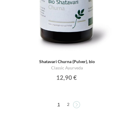
Shatavari Churna (Pulver), bio
Classic Ayurveda
12,90 €
Seite
Seite
Sie lesen gerade die Seite
Seite
1
2