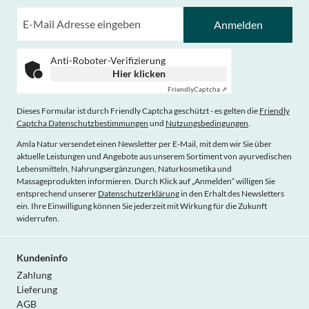
Anmelden
Anti-Roboter-Verifizierung
Hier klicken
Friendly
Captcha ⇗
Dieses Formular ist durch Friendly Captcha geschützt - es gelten die
Friendly
Captcha Datenschutzbestimmungen
und
Nutzungsbedingungen
.
Amla Natur versendet einen Newsletter per E-Mail, mit dem wir Sie über
aktuelle Leistungen und Angebote aus unserem Sortiment von ayurvedischen
Lebensmitteln, Nahrungsergänzungen, Naturkosmetika und
Massageprodukten informieren. Durch Klick auf „Anmelden“ willigen Sie
entsprechend unserer
Datenschutzerklärung
in den Erhalt des Newsletters
ein. Ihre Einwilligung können Sie jederzeit mit Wirkung für die Zukunft
widerrufen.
Kundeninfo
Zahlung
Lieferung
AGB