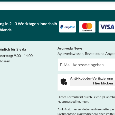
ng in 2 - 3 Werktagen innerhalb
hlands
Ayurveda News
önlich für Sie da
Ayurvedawissen, Rezepte und Ange
nerstag:
9.00 - 14.00
hlossen
Anti-Roboter-Verifizierung
Hier klicken
F
Dieses Formular ist durch Friendly Captcha 
Nutzungsbedingungen
.
Amla Natur versendet einen Newsletter per
Sortiment von ayurvedischen Lebensmitt