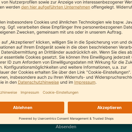
Anti-Roboter-Verifizierung
Hier klicken
Friendly
Captcha ⇗
Ich stimme zu, dass meine Angaben aus dem Kontaktformular zur
ntwortung meiner Anfrage erhoben und verarbeitet werden. Die Daten
den nach den gesetzlichen Aufbewahrungsfristen für 6 Jahre aufbewahrt
 Frist beginnt mit Ende des Kalenderjahres, in welchem Sie die E-Mail
sendet haben. Hinweis: Sie können Ihre Einwilligung jederzeit für die
unft per E-Mail an
service@amla.de
widerrufen. Detaillierte Informatio
 Umgang mit Nutzerdaten finden Sie in unserer
Datenschutzerklärung
.
Absenden