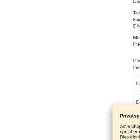
Deu
Tel
Fax
E-M
Mon
Fre
Hin
Ihn
Ihr