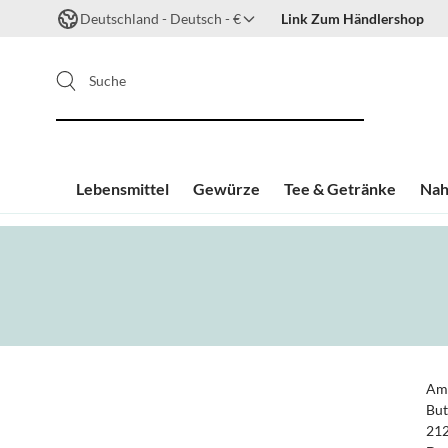
Deutschland - Deutsch - €
Link Zum Händlershop
Suche
Lebensmittel
Gewürze
Tee & Getränke
Nah
Zum Inhalt springen
Aml
But
212