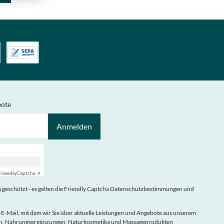
bote
Anmelden
riendly
Captcha ⇗
geschützt - es gelten die
Friendly Captcha Datenschutzbestimmungen
und
 E-Mail, mit dem wir Sie über aktuelle Leistungen und Angebote aus unserem
eln, Nahrungsergänzungen, Naturkosmetika und Massageprodukten