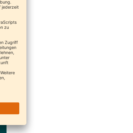
.
nen