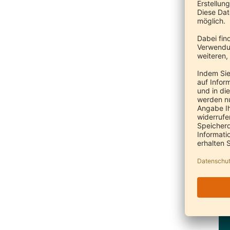
Bea
wer
Die
ver
Zuk
zum