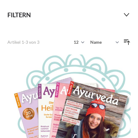
FILTERN
Zeige
Artikel
1
-
3
von
3
Sortieren nach
pro Seite