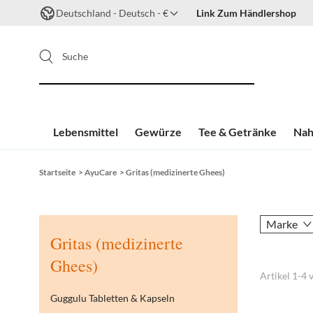
Deutschland - Deutsch - €
Link Zum Händlershop
Suche
Lebensmittel
Gewürze
Tee & Getränke
Nah
Zum Inhalt springen
Startseite
>
AyuCare
>
Gritas (medizinerte Ghees)
Marke
Gritas (medizinerte
Ghees)
Artikel
1
-
4
Guggulu Tabletten & Kapseln