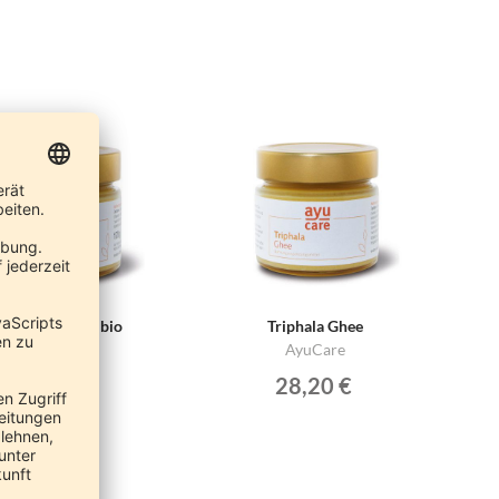
hatavari Ghee, bio
Triphala Ghee
AyuCare
AyuCare
28,20 €
28,20 €