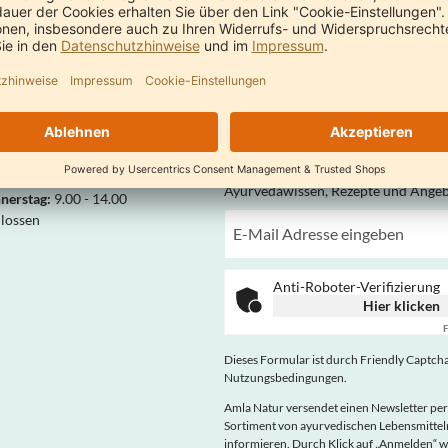
ng in 2 - 3 Werktagen innerhalb
hlands
Ayurveda News
önlich für Sie da
Ayurvedawissen, Rezepte und Ange
nerstag:
9.00 - 14.00
hlossen
Anti-Roboter-Verifizierung
Hier klicken
F
Dieses Formular ist durch Friendly Captcha 
Nutzungsbedingungen
.
Amla Natur versendet einen Newsletter per
Sortiment von ayurvedischen Lebensmitt
informieren. Durch Klick auf „Anmelden“ w