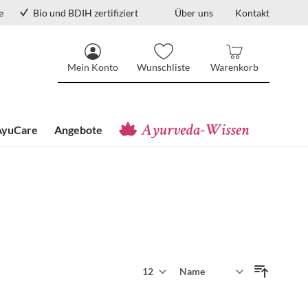
e
Bio und BDIH zertifiziert
Über uns
Kontakt
Mein Konto
Wunschliste
Warenkorb
AyuCare
Angebote
Zeige
Sortieren nach
pro Seite