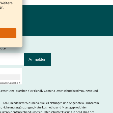
bote
Anmelden
riendly
Captcha ⇗
geschützt - es gelten die
Friendly Captcha Datenschutzbestimmungen
und
 E-Mail, mit dem wir Sie über aktuelle Leistungen und Angebote aus unserem
eln, Nahrungsergänzungen, Naturkosmetika und Massageprodukten
illigen Sie entsprechend unserer
Datenschutzerklärung
in den Erhalt des