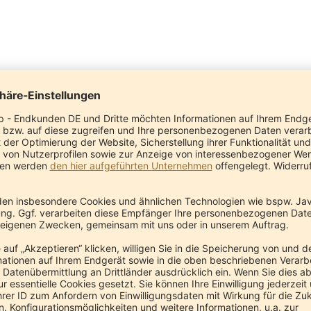
vagandha Ghee
Brahmi Ghee
S
AyuCare
AyuCare
28,20 €
28,20 €