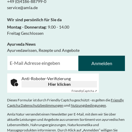
+49 (0)4186-88799-0
service@amla.de
Wir sind persönlich für Sie da
Montag - Donnerstag:
9.00 - 14.00
Freitag Geschlossen
Ayurveda News
Ayurvedawissen, Rezepte und Angebote
Anmelden
Anti-Roboter-Verifizierung
Hier klicken
Friendly
Captcha ⇗
Dieses Formular ist durch Friendly Captcha geschützt - es gelten die
Friendly
Captcha Datenschutzbestimmungen
und
Nutzungsbedingungen
.
Amla Natur versendet einen Newsletter per E-Mail, mit dem wir Sie über
aktuelle Leistungen und Angebote aus unserem Sortiment von ayurvedischen
Lebensmitteln, Nahrungsergänzungen, Naturkosmetika und
Massageprodukten informieren. Durch Klick auf „Anmelden“ willigen Sie