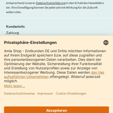
entsprechend unserer
Datenschutzerklärung
in den Erhalt des Newsletters
ein. Ihre Einwilligung können Sie jederzeit mit Wirkung für die Zukunft
widerrufen.
Kundeninfo
Zahlung
Lieferung
AGB
Widerrufsrecht
Datenschutz
Vertrag widerrufen
Amla Natur
Internationale Shops
Produktkatalog
Über uns
Moderne Manufaktur
Qualität & Sicherheit
Kontakt
Ayurveda Anbieterverzeichnis
Was ist Ayurveda?