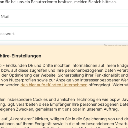
n Sie bei uns ein Benutzerkonto besitzen, melden Sie sich bitte an.
Passwort verges
Anmelden
Anti-Roboter-Verifizierung
Hier klicken
Friendly
Captcha ⇗
nto erstellen
n Sie in unserem Shop ein Benutzerkonto einrichten, werden Sie schnell
ch den Bestellvorgang geführt, können mehrere Versandadressen speich