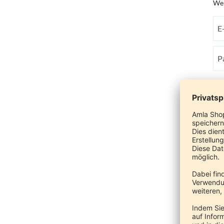
Wen
Ko
Wen
dur