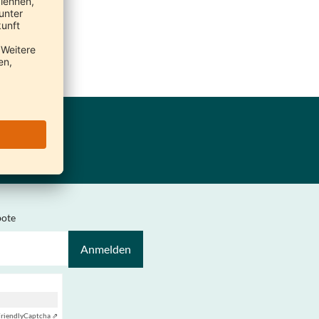
bote
Anmelden
riendly
Captcha ⇗