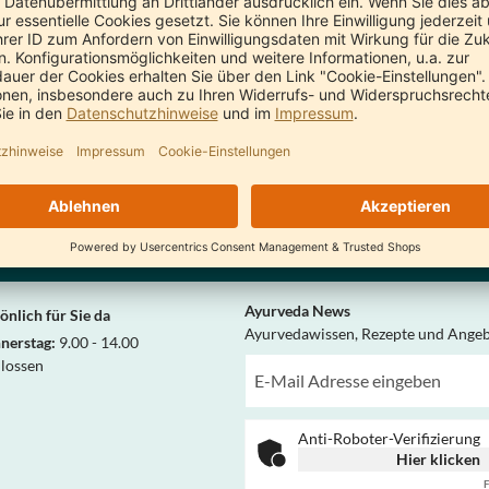
en bisherigen Bestellablauf verfolgen und vieles mehr.
Ein Konto erstellen
ng in 2 - 3 Werktagen innerhalb
hlands
Ayurveda News
önlich für Sie da
Ayurvedawissen, Rezepte und Ange
nerstag:
9.00 - 14.00
hlossen
Anti-Roboter-Verifizierung
Hier klicken
F