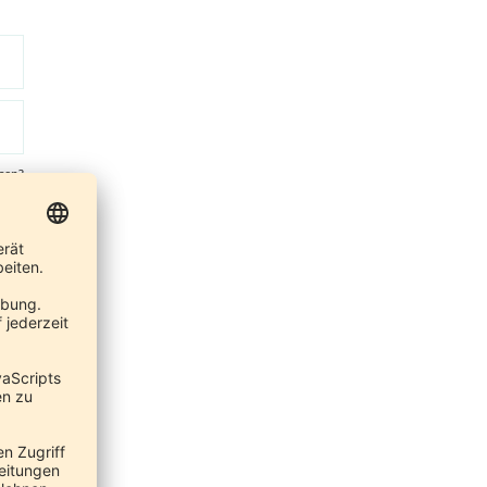
sen?
er
ern,