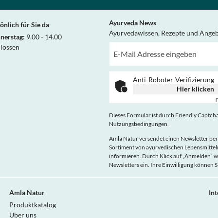
Ayurveda News
önlich für Sie da
Ayurvedawissen, Rezepte und Ange
nerstag:
9.00 - 14.00
hlossen
Anti-Roboter-Verifizierung
Hier klicken
F
Dieses Formular ist durch Friendly Captcha 
Nutzungsbedingungen
.
Amla Natur versendet einen Newsletter per
Sortiment von ayurvedischen Lebensmitt
informieren. Durch Klick auf „Anmelden“ w
Newsletters ein. Ihre Einwilligung können S
Amla Natur
In
Produktkatalog
Über uns