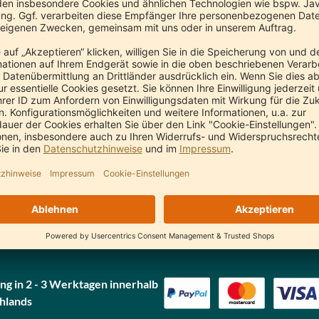
Garshan Massagehandschuhe medium/large
Garshan Massagehandschuhe small/medium
ssic Ayurveda
Classic Ayurveda
17,80 €
17,80 €
ng in 2 - 3 Werktagen innerhalb
hlands