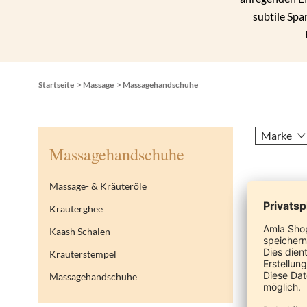
subtile Spa
Startseite
>
Massage
>
Massagehandschuhe
Marke
Massagehandschuhe
Massage- & Kräuteröle
Artikel
1
-
2
Kräuterghee
Kaash Schalen
Kräuterstempel
Massagehandschuhe