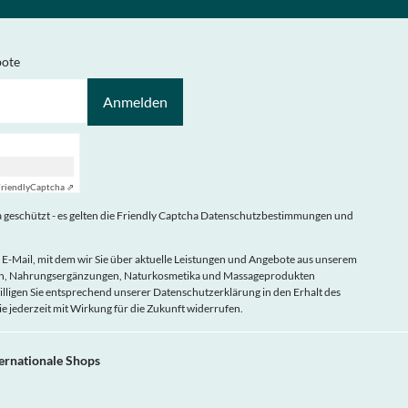
bote
Anmelden
riendly
Captcha ⇗
geschützt - es gelten die
Friendly Captcha Datenschutzbestimmungen
und
 E-Mail, mit dem wir Sie über aktuelle Leistungen und Angebote aus unserem
eln, Nahrungsergänzungen, Naturkosmetika und Massageprodukten
illigen Sie entsprechend unserer
Datenschutzerklärung
in den Erhalt des
ie jederzeit mit Wirkung für die Zukunft widerrufen.
ternationale Shops