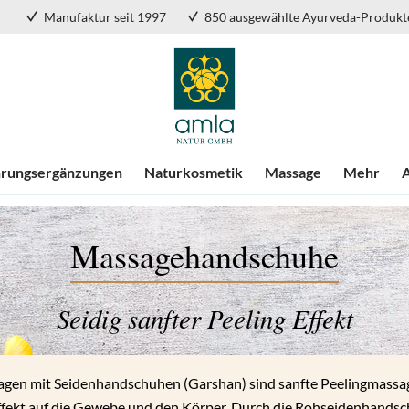
Manufaktur seit 1997
850 ausgewählte Ayurveda-Produkt
rungsergänzungen
Naturkosmetik
Massage
Mehr
Massagehandschuhe
Seidig sanfter Peeling Effekt
gen mit Seidenhandschuhen (Garshan) sind sanfte Peelingmassa
fekt auf die Gewebe und den Körper. Durch die Rohseidenhandsc