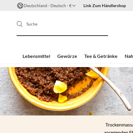
Deutschland - Deutsch - €
Link Zum Händlershop
Suche
Lebensmittel
Gewürze
Tee & Getränke
Nah
Zum Inhalt springen
Trockenmassa
anregenden Ef