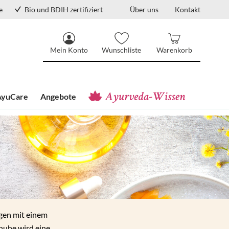
e
Bio und BDIH zertifiziert
Über uns
Kontakt
Mein Konto
Wunschliste
Warenkorb
AyuCare
Angebote
gen mit einem
huhe wird eine