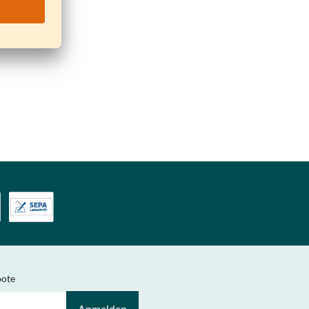
bote
Anmelden