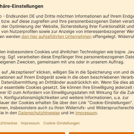
n wir zertifizierte kontrollierte
Naturkosmetik
mit natürlichen Zu
dler, Therapeuten, Yogalehrer.
Öl-Produktion