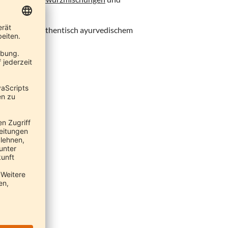
taten nach authentisch ayurvedischem