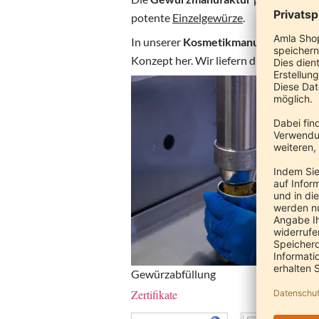
potente
Einzelgewürze
.
In unserer
Kosmetikmanufaktur
stelle
Konzept her. Wir liefern direkt an Hän
Gewürzabfüllung
Zertifikate