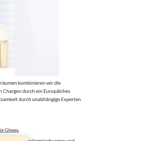
rräumen kombinieren wir die
en Chargen durch ein Europäiches
irksamkeit durch unabhängige Experten
te Ghees
.
, köstliche
Gewürzmischungen
und