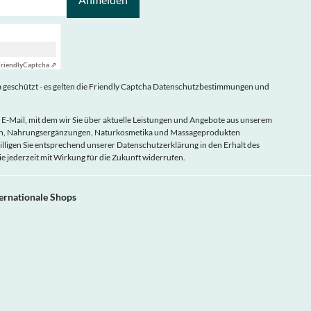
riendly
Captcha ⇗
geschützt - es gelten die
Friendly Captcha Datenschutzbestimmungen
und
 E-Mail, mit dem wir Sie über aktuelle Leistungen und Angebote aus unserem
eln, Nahrungsergänzungen, Naturkosmetika und Massageprodukten
illigen Sie entsprechend unserer
Datenschutzerklärung
in den Erhalt des
ie jederzeit mit Wirkung für die Zukunft widerrufen.
ternationale Shops