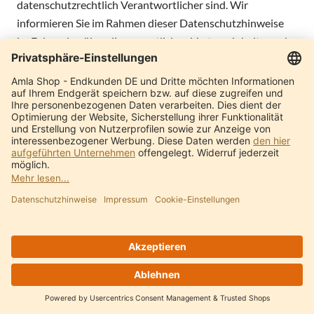
datenschutzrechtlich Verantwortlicher sind. Wir
informieren Sie im Rahmen dieser Datenschutzhinweise
im Folgenden über die wesentlichen Vertragsinhalte nach
Art. 26 Abs. 2 DSGVO.
Im Rahmen der zwischen uns und der Trusted Shops SE
bestehenden gemeinsamen Verantwortlichkeit wenden
Sie sich bei Datenschutzfragen und zur Geltendmachung
Ihrer Rechte bitte bevorzugt an die Trusted Shops unter
Nutzung der in den
Datenschutzinformationen
angegebenen Kontaktmöglichkeiten. Unabhängig davon
können Sie sich aber immer an den Verantwortlichen Ihrer
Wahl wenden. Ihre Anfrage wird dann, falls erforderlich,
zur Beantwortung an den weiteren Verantwortlichen
weitergegeben.
8.1 Datenverarbeitung bei Einbindung des Trustbadges/
sonstiger Widgets