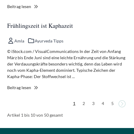
Beitrag lesen
Frühlingszeit ist Kaphazeit
Amla
Ayurveda Tipps
© iStock.com / VisualCommunications In der Zeit von Anfang
März bis Ende Juni sind eine leichte Ernährung und die Stärkung
der Verdauungskräfte besonders wichtig, denn das Leben wird
noch vom Kapha-Element dominiert. Typische Zeichen der
Kapha-Phase: Der Stoffwechsel ist ...
Beitrag lesen
Seite
Seit
Sie lesen gerade die Seite
Seite
Seite
Seite
Seite
1
2
3
4
5
Artikel 1 bis 10 von 50 gesamt