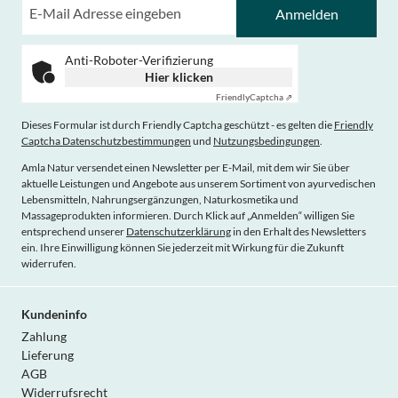
Anmelden
Anti-Roboter-Verifizierung
Hier klicken
Friendly
Captcha ⇗
Dieses Formular ist durch Friendly Captcha geschützt - es gelten die
Friendly
Captcha Datenschutzbestimmungen
und
Nutzungsbedingungen
.
Amla Natur versendet einen Newsletter per E-Mail, mit dem wir Sie über
aktuelle Leistungen und Angebote aus unserem Sortiment von ayurvedischen
Lebensmitteln, Nahrungsergänzungen, Naturkosmetika und
Massageprodukten informieren. Durch Klick auf „Anmelden“ willigen Sie
entsprechend unserer
Datenschutzerklärung
in den Erhalt des Newsletters
ein. Ihre Einwilligung können Sie jederzeit mit Wirkung für die Zukunft
widerrufen.
Kundeninfo
Zahlung
Lieferung
AGB
Widerrufsrecht