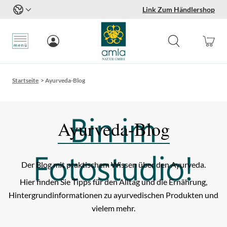
Link Zum Händlershop
Zum Inhalt springen
Startseite
>
Ayurveda-Blog
Ayurveda-Blog
Der Blog mit praktischem Wissen über den Ayurveda.
Hier finden Sie Tipps für den Alltag und die Ernährung,
Hintergrundinformationen zu ayurvedischen Produkten und
vielem mehr.