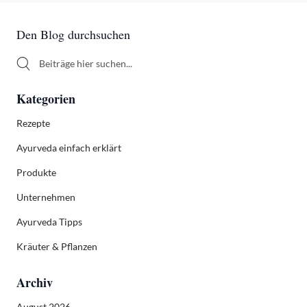
Sidebar
Den Blog durchsuchen
Den Blog durchsuchen
Kategorien
Rezepte
Ayurveda einfach erklärt
Produkte
Unternehmen
Ayurveda Tipps
Kräuter & Pflanzen
Archiv
August 2026