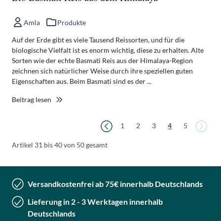
Amla
Produkte
Auf der Erde gibt es viele Tausend Reissorten, und für die
biologische Vielfalt ist es enorm wichtig, diese zu erhalten. Alte
Sorten wie der echte Basmati Reis aus der Himalaya-Region
zeichnen sich natürlicher Weise durch ihre speziellen guten
Eigenschaften aus. Beim Basmati sind es der ...
Beitrag lesen
Seite
Seite
Seit
Seite
Seite
Seite
Sie lesen gerade di
Seite
1
2
3
4
5
Artikel 31 bis 40 von 50 gesamt
Versandkostenfrei ab 75€ innerhalb Deutschlands
Lieferung in 2 - 3 Werktagen innerhalb
Deutschlands