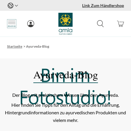
Link Zum Händlershop
Zum Inhalt springen
Startseite
>
Ayurveda-Blog
Ayurveda-Blog
Der Blog mit praktischem Wissen über den Ayurveda.
Hier finden Sie Tipps für den Alltag und die Ernährung,
Hintergrundinformationen zu ayurvedischen Produkten und
vielem mehr.