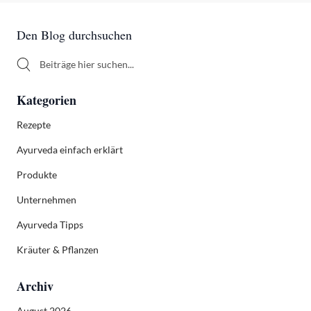
Sidebar
Den Blog durchsuchen
Den Blog durchsuchen
Kategorien
Rezepte
Ayurveda einfach erklärt
Produkte
Unternehmen
Ayurveda Tipps
Kräuter & Pflanzen
Archiv
August 2026