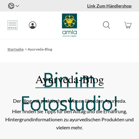
Link Zum Händlershop
Zum Inhalt springen
Startseite
>
Ayurveda-Blog
Ayurveda-Blog
Der Blog mit praktischem Wissen über den Ayurveda.
Hier finden Sie Tipps für den Alltag und die Ernährung,
Hintergrundinformationen zu ayurvedischen Produkten und
vielem mehr.