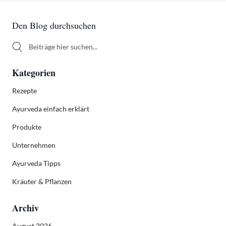
Sidebar
Den Blog durchsuchen
Den Blog durchsuchen
Kategorien
Rezepte
Ayurveda einfach erklärt
Produkte
Unternehmen
Ayurveda Tipps
Kräuter & Pflanzen
Archiv
August 2026