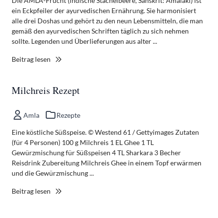
Die AMLA-Frucht (indische Stachelbeere, Sanskrit: Amalaki) ist
ein Eckpfeiler der ayurvedischen Ernährung. Sie harmonisiert
alle drei Doshas und gehört zu den neun Lebensmitteln, die man
gemäß den ayurvedischen Schriften täglich zu sich nehmen
sollte. Legenden und Überlieferungen aus alter ...
Beitrag lesen
Milchreis Rezept
Amla
Rezepte
Eine köstliche Süßspeise. © Westend 61 / Gettyimages Zutaten
(für 4 Personen) 100 g Milchreis 1 EL Ghee 1 TL
Gewürzmischung für Süßspeisen 4 TL Sharkara 3 Becher
Reisdrink Zubereitung Milchreis Ghee in einem Topf erwärmen
und die Gewürzmischung ...
Beitrag lesen