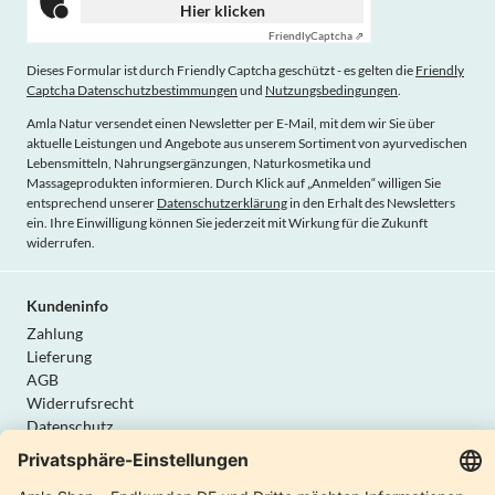
Hier klicken
Friendly
Captcha ⇗
Dieses Formular ist durch Friendly Captcha geschützt - es gelten die
Friendly
Captcha Datenschutzbestimmungen
und
Nutzungsbedingungen
.
Amla Natur versendet einen Newsletter per E-Mail, mit dem wir Sie über
aktuelle Leistungen und Angebote aus unserem Sortiment von ayurvedischen
Lebensmitteln, Nahrungsergänzungen, Naturkosmetika und
Massageprodukten informieren. Durch Klick auf „Anmelden“ willigen Sie
entsprechend unserer
Datenschutzerklärung
in den Erhalt des Newsletters
ein. Ihre Einwilligung können Sie jederzeit mit Wirkung für die Zukunft
widerrufen.
Kundeninfo
Zahlung
Lieferung
AGB
Widerrufsrecht
Datenschutz
Vertrag widerrufen