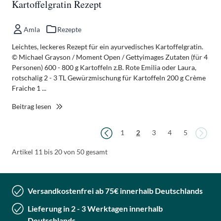
Kartoffelgratin Rezept
Amla
Rezepte
Leichtes, leckeres Rezept für ein ayurvedisches Kartoffelgratin.
© Michael Grayson / Moment Open / Gettyimages Zutaten (für 4
Personen) 600 - 800 g Kartoffeln z.B. Rote Emilia oder Laura,
rotschalig 2 - 3 TL Gewürzmischung für Kartoffeln 200 g Crème
Fraiche 1 ...
Beitrag lesen
Seite
Seite
Seit
Seite
Sie lesen gerade die Seite
Seite
Seite
Seite
1
2
3
4
5
Artikel 11 bis 20 von 50 gesamt
Versandkostenfrei ab 75€ innerhalb Deutschlands
Lieferung in 2 - 3 Werktagen innerhalb
Deutschlands