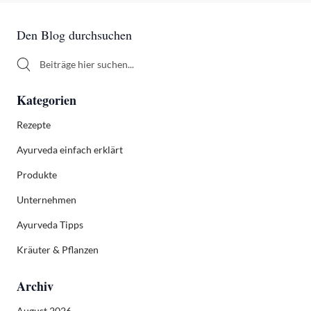
Sidebar
Den Blog durchsuchen
Den Blog durchsuchen
Kategorien
Rezepte
Ayurveda einfach erklärt
Produkte
Unternehmen
Ayurveda Tipps
Kräuter & Pflanzen
Archiv
August 2026