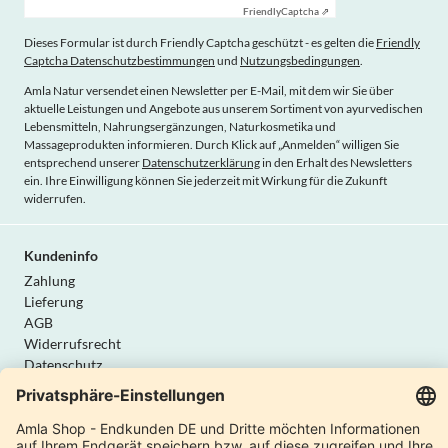
Friendly
Captcha ⇗
Dieses Formular ist durch Friendly Captcha geschützt - es gelten die
Friendly
Captcha Datenschutzbestimmungen
und
Nutzungsbedingungen
.
Amla Natur versendet einen Newsletter per E-Mail, mit dem wir Sie über
aktuelle Leistungen und Angebote aus unserem Sortiment von ayurvedischen
Lebensmitteln, Nahrungsergänzungen, Naturkosmetika und
Massageprodukten informieren. Durch Klick auf „Anmelden“ willigen Sie
entsprechend unserer
Datenschutzerklärung
in den Erhalt des Newsletters
ein. Ihre Einwilligung können Sie jederzeit mit Wirkung für die Zukunft
widerrufen.
Kundeninfo
Zahlung
Lieferung
AGB
Widerrufsrecht
Datenschutz
Vertrag widerrufen
Amla Natur
Internationale Shops