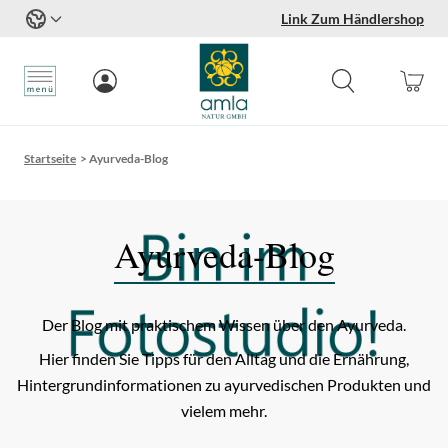
Link Zum Händlershop
Zum Inhalt springen
Startseite
>
Ayurveda-Blog
Ayurveda-Blog
Der Blog mit praktischem Wissen über den Ayurveda.
Hier finden Sie Tipps für den Alltag und die Ernährung,
Hintergrundinformationen zu ayurvedischen Produkten und
vielem mehr.