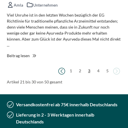
Amla
Unternehmen
Viel Unruhe ist in den letzten Wochen bezüglich der EG
Richtlinie für traditionelle pflanzliche Arzneimittel entstanden;
denn viele Menschen meinen, dass sie in Zukunft nur noch
wenige oder gar keine Ayurveda-Produkte mehr erhalten
können. Aber zum Glück ist der Ayurveda dieses Mal nicht direkt
...
Beitrag lesen
Seite
Seite
Seit
Seite
Seite
Sie lesen gerade die Seit
Seite
Seite
1
2
3
4
5
Artikel 21 bis 30 von 50 gesamt
Versandkostenfrei ab 75€ innerhalb Deutschlands
Lieferung in 2 - 3 Werktagen innerhalb
Deutschlands