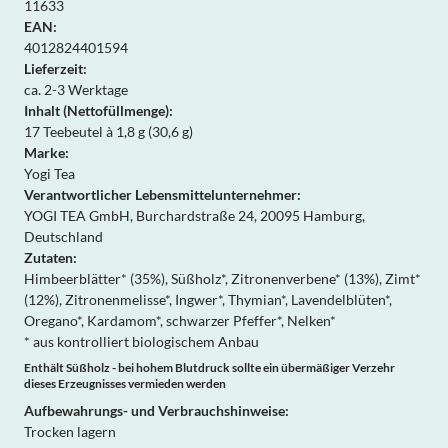
11633
EAN:
4012824401594
Lieferzeit:
ca. 2-3 Werktage
Inhalt (Nettofüllmenge):
17 Teebeutel à 1,8 g (30,6 g)
Marke:
Yogi Tea
Verantwortlicher Lebensmittelunternehmer:
YOGI TEA GmbH, Burchardstraße 24, 20095 Hamburg,
Deutschland
Zutaten:
Himbeerblätter* (35%), Süßholz*, Zitronenverbene* (13%), Zimt*
(12%), Zitronenmelisse*, Ingwer*, Thymian*, Lavendelblüten*,
Oregano*, Kardamom*, schwarzer Pfeffer*, Nelken*
* aus kontrolliert biologischem Anbau
Enthält Süßholz - bei hohem Blutdruck sollte ein übermäßiger Verzehr
dieses Erzeugnisses vermieden werden
Aufbewahrungs- und Verbrauchshinweise:
Trocken lagern