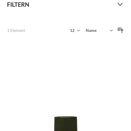
FILTERN
Zeige
1
Element
Sortieren nach
pro Seite