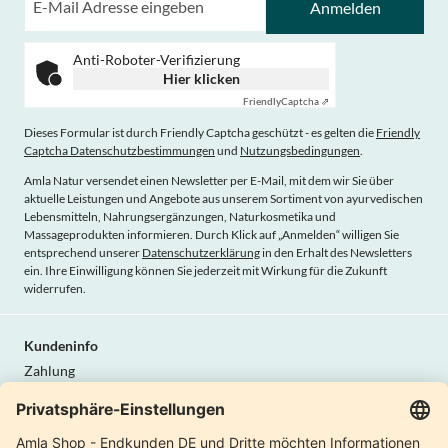
Anmelden
Anti-Roboter-Verifizierung
Hier klicken
Friendly
Captcha ⇗
Dieses Formular ist durch Friendly Captcha geschützt - es gelten die
Friendly
Captcha Datenschutzbestimmungen
und
Nutzungsbedingungen
.
Amla Natur versendet einen Newsletter per E-Mail, mit dem wir Sie über
aktuelle Leistungen und Angebote aus unserem Sortiment von ayurvedischen
Lebensmitteln, Nahrungsergänzungen, Naturkosmetika und
Massageprodukten informieren. Durch Klick auf „Anmelden“ willigen Sie
entsprechend unserer
Datenschutzerklärung
in den Erhalt des Newsletters
ein. Ihre Einwilligung können Sie jederzeit mit Wirkung für die Zukunft
widerrufen.
Kundeninfo
Zahlung
Lieferung
AGB
Widerrufsrecht