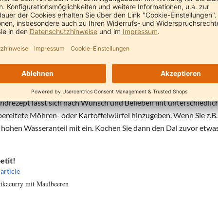
al nun in einen großen Topf. Wasser, Kurkuma und Curryblätter 
abgedeckt bei mittlerer Hitze ca. 25 Minuten köcheln.
g Gewürz-Sud:
ie das Ghee bei mittlerer Hitze in einem Topf. Rösten Sie darin d
. Geben Sie nun das Fünfgewürz und das Steinsalz hinzu. Vermisch
ndrezept lässt sich nach Wunsch und Belieben mit unterschiedlic
bereitete Möhren- oder Kartoffelwürfel hinzugeben. Wenn Sie z.B. 
 hohen Wasseranteil mit ein. Kochen Sie dann den Dal zuvor etwa
etit!
article
ikacurry mit Maulbeeren