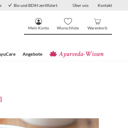
e
Bio und BDIH zertifiziert
Über uns
Kontakt
Mein Konto
Wunschliste
Warenkorb
AyuCare
Angebote
l