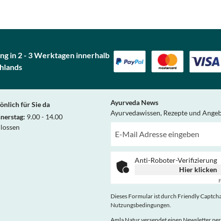
ng in 2 - 3 Werktagen innerhalb
hlands
Ayurveda News
önlich für Sie da
Ayurvedawissen, Rezepte und Ange
nerstag:
9.00 - 14.00
hlossen
Anti-Roboter-Verifizierung
Hier klicken
F
Dieses Formular ist durch Friendly Captcha 
Nutzungsbedingungen
.
Amla Natur versendet einen Newsletter per