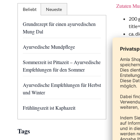
Zutaten Mu
Beliebt
Neueste
200 
Grundrezept für einen ayurvedischen
titl
Mung Dal
ca. 
1 TL
Ayurvedische Mundpflege
1 TL
Sommerzeit ist Pittazeit – Ayurvedische
Empfehlungen für den Sommer
Zutaten für
1 EL
Ayurvedische Empfehlungen für Herbst
2 TL
und Winter
1 TL
1 ge
Frühlingszeit ist Kaphazeit
Zubereitun
Tags
Weichen Si