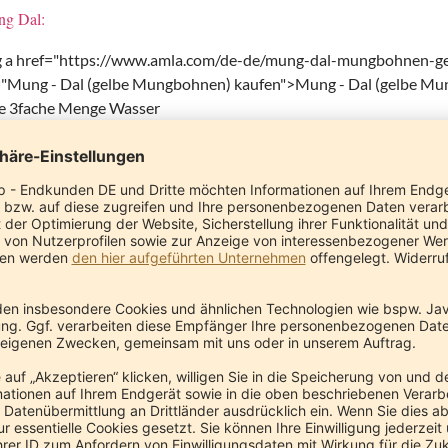
ng Dal:
g a href="https://www.amla.com/de-de/mung-dal-mungbohnen-ges
e="Mung - Dal (gelbe Mungbohnen) kaufen">Mung - Dal (gelbe M
die 3fache Menge Wasser
Kurkuma
Curryblätter
 den Gewürz-Sud:
Ghee
Kreuzkümmelsamen
Fünfgewürz
strichenen TL
Steinsalz
g Mung Dal:
e die Mungbohnen vor der Zubereitung für ca. 1 Stunde in Wasser 