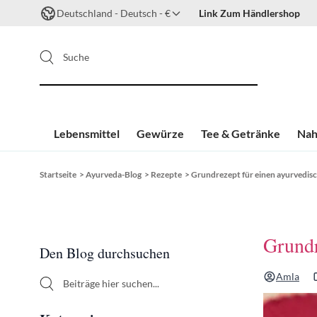
Deutschland - Deutsch - €
Link Zum Händlershop
Suche
Lebensmittel
Gewürze
Tee & Getränke
Nah
Zum Inhalt springen
Startseite
>
Ayurveda-Blog
>
Rezepte
>
Grundrezept für einen ayurvedis
Sidebar
Grundr
Den Blog durchsuchen
Amla
Den Blog durchsuchen