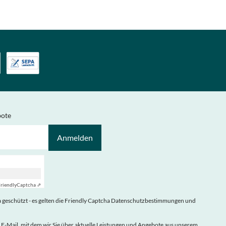
bote
Anmelden
riendly
Captcha ⇗
geschützt - es gelten die
Friendly Captcha Datenschutzbestimmungen
und
 E-Mail, mit dem wir Sie über aktuelle Leistungen und Angebote aus unserem