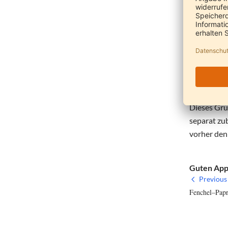
den Mung D
lassen ihn 
Zubereitun
Zerlassen S
verbreitet
Dieses Gru
separat zu
vorher den
Guten App
Previous 
Fenchel–Papr