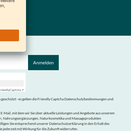
bote
Anmelden
riendly
Captcha ⇗
geschützt - es gelten die
Friendly Captcha Datenschutzbestimmungen
und
 E-Mail, mit dem wir Sie über aktuelle Leistungen und Angebote aus unserem
eln, Nahrungsergänzungen, Naturkosmetika und Massageprodukten
illigen Sie entsprechend unserer
Datenschutzerklärung
in den Erhalt des
ie jederzeit mit Wirkung für die Zukunft widerrufen.