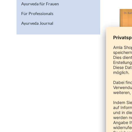
Ayurveda für Frauen
Für Professionals
Ayurveda Journal
Ayurveda 