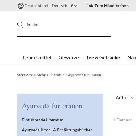
Deutschland - Deutsch - €
Link Zum Händlershop
Suche
Lebensmittel
Gewürze
Tee & Getränke
Nah
Zum Inhalt springen
Startseite
>
Mehr
>
Literatur
>
Ayurveda für Frauen
Autor
Ayurveda für Frauen
Einführende Literatur
1
Element
Ayurveda Koch- & Ernährungsbücher