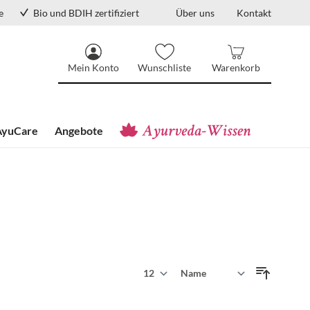
e
Bio und BDIH zertifiziert
Über uns
Kontakt
Mein Konto
Wunschliste
Warenkorb
AyuCare
Angebote
Zeige
Sortieren nach
pro Seite