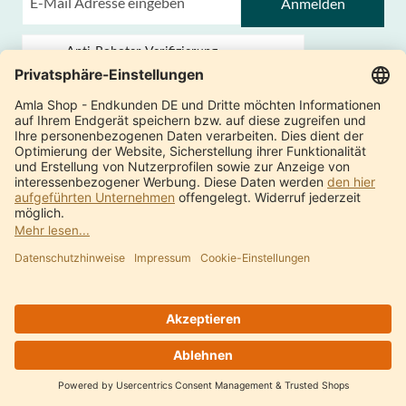
Anmelden
Anti-Roboter-Verifizierung
Hier klicken
Friendly
Captcha ⇗
Dieses Formular ist durch Friendly Captcha geschützt - es gelten die
Friendly
Captcha Datenschutzbestimmungen
und
Nutzungsbedingungen
.
Amla Natur versendet einen Newsletter per E-Mail, mit dem wir Sie über
aktuelle Leistungen und Angebote aus unserem Sortiment von ayurvedischen
Lebensmitteln, Nahrungsergänzungen, Naturkosmetika und
Massageprodukten informieren. Durch Klick auf „Anmelden“ willigen Sie
entsprechend unserer
Datenschutzerklärung
in den Erhalt des Newsletters
ein. Ihre Einwilligung können Sie jederzeit mit Wirkung für die Zukunft
widerrufen.
Kundeninfo
Zahlung
Lieferung
AGB
Widerrufsrecht