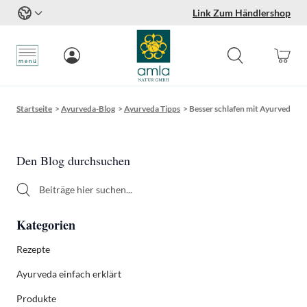
Link Zum Händlershop
Zum Inhalt springen
Startseite
>
Ayurveda-Blog
>
Ayurveda Tipps
>
Besser schlafen mit Ayurveda: N
Sidebar
Den Blog durchsuchen
Den Blog durchsuchen
Kategorien
Rezepte
Ayurveda einfach erklärt
Produkte