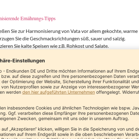
isierende Ernährungs-Tipps
ßen Sie zur Harmonisierung von Vata vor allem gekochte, warme 
zugen Sie die Geschmacksrichtungen süß, sauer und salzig.
ieren Sie kalte Speisen wie z.B. Rohkost und Salate.
ten Sie Ihre Speisen mit etwas Ghee (geklärte Butter) zu.
n Sie ausreichend warme Getränke zu sich. Tipp: Trinken sie übe
erwasser.
zieren Sie den Konsum von Alkohol und Kaffee.
für ein Vata ausgleichendes Frühstück: Ein Brei aus gedünstetem 
enflocken. Würzen Sie nach Geschmack, z.B. mit Zimt, Kardamom,
dische Wohlfühl-Programm
ie Eigenschaften kalt und trocken und es kann mit Wärme und Feuc
öhnen Sie Ihren Körper vor dem morgendlichen Duschen mit ein