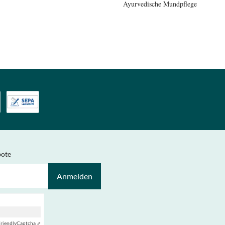
Ayurvedische Mundpflege
bote
Anmelden
riendly
Captcha ⇗