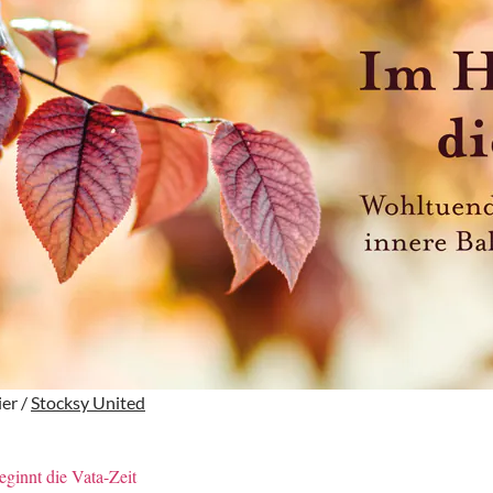
ier /
Stocksy United
eginnt die Vata-Zeit