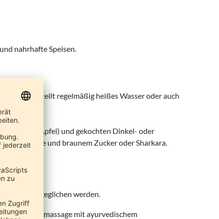
und nahrhafte Speisen.
r den Tag verteilt regelmäßig heißes Wasser oder auch
Obst (Birne, Apfel) und gekochten Dinkel- oder
 Ingwer, Nelke und braunem Zucker oder Sharkara.
htigkeit ausgeglichen werden.
er Ganzkörpermassage mit ayurvedischem