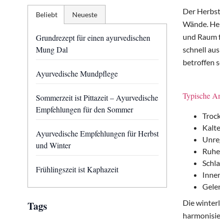
Der Herbst
Beliebt
Neueste
Wände. Her
und Raum f
Grundrezept für einen ayurvedischen
Mung Dal
schnell au
betroffen s
Ayurvedische Mundpflege
Typische An
Sommerzeit ist Pittazeit – Ayurvedische
Empfehlungen für den Sommer
Troc
Kalt
Ayurvedische Empfehlungen für Herbst
Unre
und Winter
Ruhe
Schl
Frühlingszeit ist Kaphazeit
Inne
Gele
Die winter
Tags
harmonisier