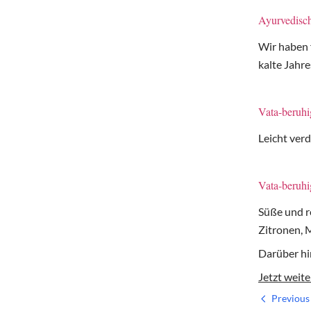
Ayurvedisch
Wir haben 
kalte Jahr
Vata-beruh
Leicht verd
Vata-beruhi
Süße und r
Zitronen, 
Darüber hi
Jetzt weit
Previous 