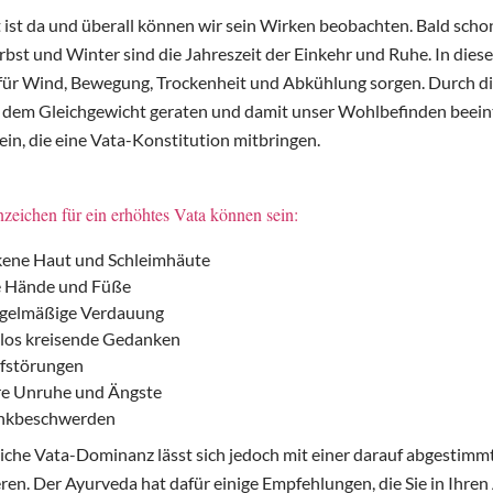
 ist da und überall können wir sein Wirken beobachten. Bald schon
bst und Winter sind die Jahreszeit der Einkehr und Ruhe. In dies
ür Wind, Bewegung, Trockenheit und Abkühlung sorgen. Durch die
s dem Gleichgewicht geraten und damit unser Wohlbefinden bee
ein, die eine Vata-Konstitution mitbringen.
zeichen für ein erhöhtes Vata können sein:
kene Haut und Schleimhäute
e Hände und Füße
gelmäßige Verdauung
los kreisende Gedanken
afstörungen
re Unruhe und Ängste
nkbeschwerden
liche Vata-Dominanz lässt sich jedoch mit einer darauf abgesti
en. Der Ayurveda hat dafür einige Empfehlungen, die Sie in Ihren 