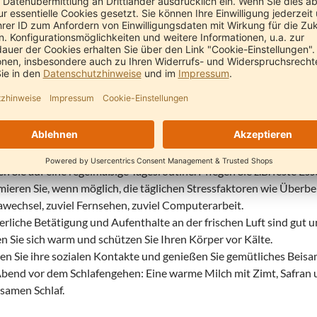
rmassage- und Gesichtsöl. Das besänftigt das Nervensystem, kräft
aut.
 ein warmes Fußbad oder eine Fußmassage am Abend harmonisie
isierende Tipps zur Tagesroutine
hatmen: Legen Sie Ruhephasen während des Tages ein.
n Sie auf ausreichend Schlaf und gehen Sie rechtzeitig zu Bett.
ation unterstützt die Tiefenregeneration.
n Sie auf eine regelmäßige Tagesroutine. Pflegen Sie z.B. feste Ess
ieren Sie, wenn möglich, die täglichen Stressfaktoren wie Überbe
wechsel, zuviel Fernsehen, zuviel Computerarbeit.
rliche Betätigung und Aufenthalte an der frischen Luft sind gut u
n Sie sich warm und schützen Sie Ihren Körper vor Kälte.
en Sie ihre sozialen Kontakte und genießen Sie gemütliches Beisa
bend vor dem Schlafengehen: Eine warme Milch mit Zimt, Safran u
samen Schlaf.