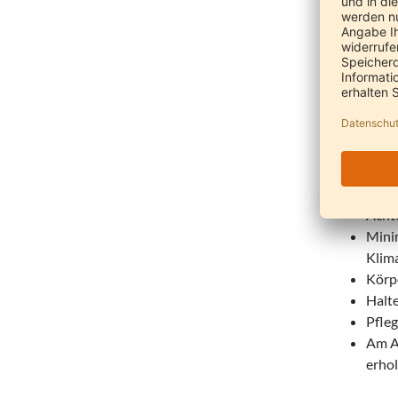
Körpe
der H
Auch
Vata-harmon
Durc
Achte
Medit
Achte
Minim
Klima
Körpe
Halte
Pfleg
Am A
erhol