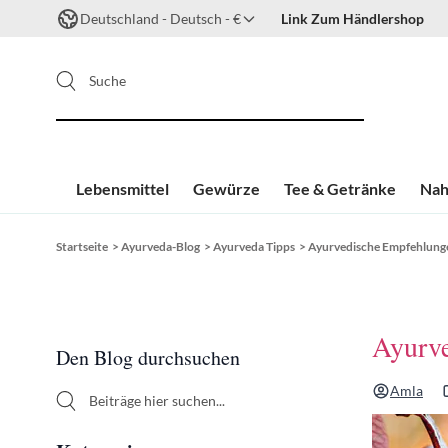
Deutschland - Deutsch - €
Link Zum Händlershop
Suche
Lebensmittel
Gewürze
Tee & Getränke
Nah
Zum Inhalt springen
Startseite
>
Ayurveda-Blog
>
Ayurveda Tipps
>
Ayurvedische Empfehlunge
Sidebar
Ayurve
Den Blog durchsuchen
Amla
Den Blog durchsuchen