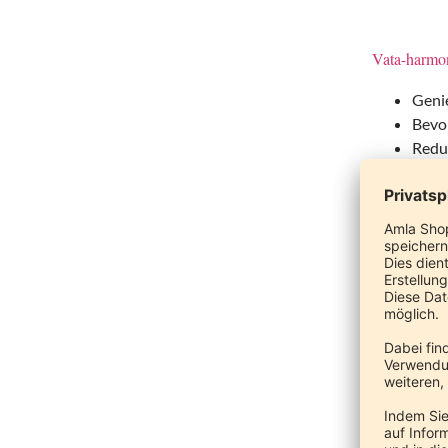
Vata-harmon
Genie
Bevor
Reduz
Berei
Nehme
Ingw
Redu
Tipp 
Weiz
Das ayurve
Vata hat d
Verw