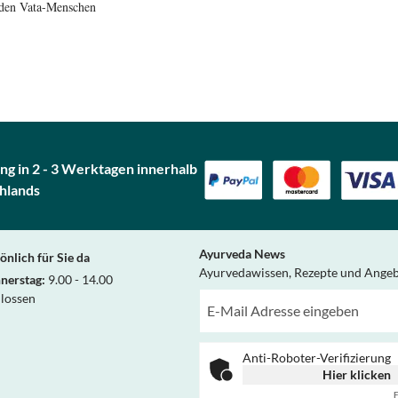
 den Vata-Menschen
ng in 2 - 3 Werktagen innerhalb
hlands
Ayurveda News
önlich für Sie da
Ayurvedawissen, Rezepte und Ange
nerstag:
9.00 - 14.00
hlossen
Anti-Roboter-Verifizierung
Hier klicken
F