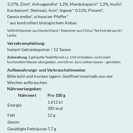
3,37%, Zimt*, Ashvagandha* 1,2%, Mandukaparni* 1,2%, Inulin*,
Kardamom*, Steinsalz, Anis*, Ingwer* 0,51%, Piment*,
Gewürznelke*, schwarzer Pfeffer*
* aus kontrolliert biologischem Anbau
Vollmilchpulver aus Deutschland / Teepulver aus China / Tee Extrakt aus Sri
Lanka
Verzehrempfehlung:
Instant-Getränkepulver / 12 Tassen
Zubereitung
: 2 gehäufte Teelöffel mit ca. 150 ml heißem, nicht mehr
kochendem Wasser übergießen, umrühren, kurz ziehen lassen – genießen.
Aufbewahrungs- und Verbrauchshinweise:
Bitte kühl und trocken lagern. Geöffnet innerhalb von vier
Wochen aufbrauchen.
Nährwertangaben:
Nährwert
Pro 100 g
1.611 kJ
Energie
385 kcal
Fett
12 g
davon:
Gesättigte Fettsäuren
7,7 g