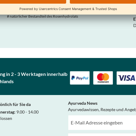
Gerianol#, Citronellol#, Parfum#
B
* kbA/bio/organic
# natürlicher Bestandteil des Rosenhydrolats
E
D
ng in 2 - 3 Werktagen innerhalb
hlands
Ayurveda News
önlich für Sie da
Ayurvedawissen, Rezepte und Ange
nerstag:
9.00 - 14.00
hlossen