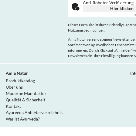
Anti-Roboter-Verifizierung
Hier klicken
F
Dieses Formular ist durch Friendly Captcha 
Nutzungsbedingungen
.
Amla Natur versendet einen Newsletter per
Sortiment von ayurvedischen Lebensmitt
informieren. Durch Klick auf „Anmelden“ w
Newsletters ein. Ihre Einwilligung können S
Amla Natur
In
Produktkatalog
Über uns
Moderne Manufaktur
Qualität & Sicherheit
Kontakt
Ayurveda Anbieterverzeichnis
Was ist Ayurveda?