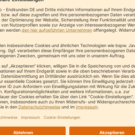
HERSTELLERADRESSE:
I
Amla Natur GmbH, Butterberg 3, 21279 Drestedt, Deutschland,
W
www.amla.com
W
H
R
INHALTSSTOFFE (INCI):
Aqua, Prunus amygdalus dulcis oil*, Persea gratissima oil*, Aloe
*
barbadensis leaf juice*, Rosa damascena flower water*, Lanolin
cera, Lanolin alcohol, Butyrospermum parkii butter*, Rosa canina
H
fruit oil*, Cera alba*, Phyllantus emblica fruit extract*, Rosa
S
centifolia flower extract*, Hibiscus syriacus flower extract*,
Nelumbo nucifera flower extract, Crocus sativus stigma extract,
Z