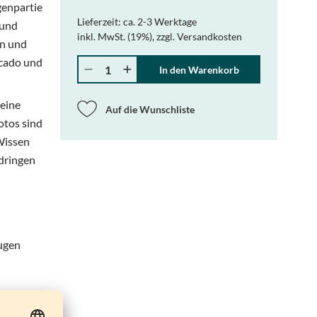
genpartie
Lieferzeit:
ca. 2-3 Werktage
 und
inkl. MwSt. (19%)
,
zzgl.
Versandkosten
en und
ocado und
Menge
In den Warenkorb
 eine
Auf die Wunschliste
otos sind
Wissen
ndringen
Augen