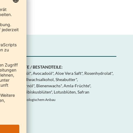
NHALTSSTOFFE / BESTANDTEILE:
asser, Mandelöl*, Avocadoöl*, Aloe Vera Saft*, Rosenhydrolat*,
ollwachs, Wollwachsalkohol, Sheabutter*,
agenbuttenkernöl*, Bienenwachs*, Amla-Früchte*,
osenblüten*, Hibiskusblüten*, Lotusblüten, Safran
 aus kontrolliert biologischem Anbau
AUTTYP:
ensible Haut
ERTIFIKATE: