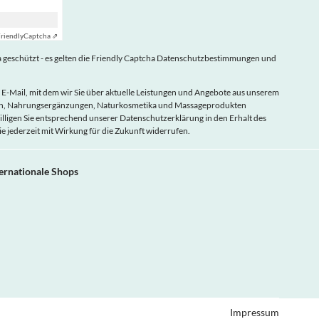
riendly
Captcha ⇗
geschützt - es gelten die
Friendly Captcha Datenschutzbestimmungen
und
 E-Mail, mit dem wir Sie über aktuelle Leistungen und Angebote aus unserem
eln, Nahrungsergänzungen, Naturkosmetika und Massageprodukten
illigen Sie entsprechend unserer
Datenschutzerklärung
in den Erhalt des
ie jederzeit mit Wirkung für die Zukunft widerrufen.
ternationale Shops
Impressum